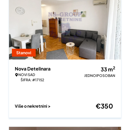
Stanovi
2
Nova Detelinara
33
m
NOVI SAD
JEDNOIPOSOBAN
ŠIFRA: #17152
€
350
Više o nekretnini >