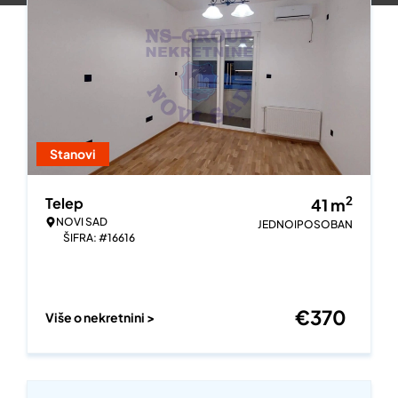
Stanovi
2
Telep
41
m
NOVI SAD
JEDNOIPOSOBAN
ŠIFRA: #16616
€
370
Više o nekretnini >