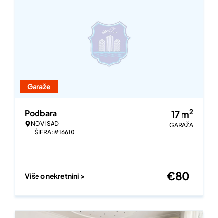
Garaže
2
Podbara
17
m
NOVI SAD
GARAŽA
ŠIFRA: #16610
€
80
Više o nekretnini >