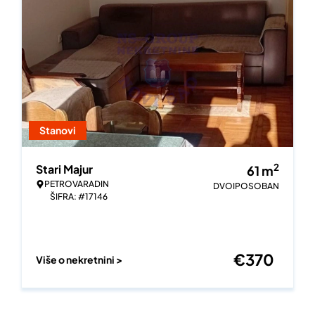
Stanovi
2
Stari Majur
61
m
PETROVARADIN
DVOIPOSOBAN
ŠIFRA: #17146
€
370
Više o nekretnini >