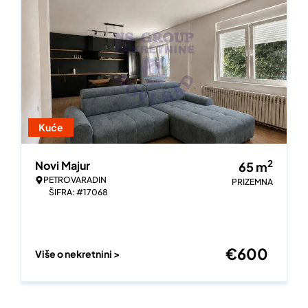
Kuće
2
Novi Majur
65
m
PETROVARADIN
PRIZEMNA
ŠIFRA: #17068
€
600
Više o nekretnini >