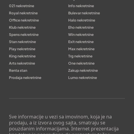
021 nekretnine
Info nekretnine
Royal nekretnine
Bulevar nekretnine
Office nekretnine
Halo nekretnine
Klub nekretnine
Eho nekretnine
Spens nekretnine
Win nekretnine
Stan nekretnine
Exit nekretnine
Play nekretnine
Max nekretnine
King nekretnine
Trg nekretnine
Arts nekretnine
One nekretnine
Renta stan
Zakup nekretnine
Prodaja nekretnine
Lumo nekretnine
Sve informacije u vezi sa imovinom, koja je na
prodaju, a iz izvora ovog sajta, smatraju se
pouzdanim informacijama. Internet prezentacija