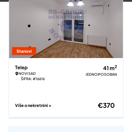
Stanovi
2
Telep
41
m
NOVI SAD
JEDNOIPOSOBAN
ŠIFRA: #16616
€
370
Više o nekretnini >