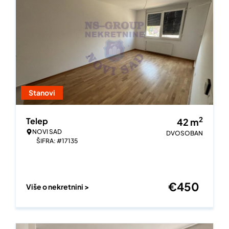
Stanovi
2
Telep
42
m
NOVI SAD
DVOSOBAN
ŠIFRA: #17135
€
450
Više o nekretnini >