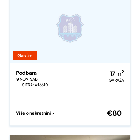
Garaže
2
Podbara
17
m
NOVI SAD
GARAŽA
ŠIFRA: #16610
€
80
Više o nekretnini >