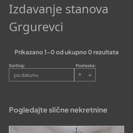
Izdavanje stanova
Grgurevci
Prikazano 1-0 od ukupno 0 rezultata
Sortiraj
:
Postavka:
po datumu
Pogledajte slične nekretnine