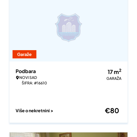
Garaže
2
Podbara
17
m
NOVI SAD
GARAŽA
ŠIFRA: #16610
€
80
Više o nekretnini >