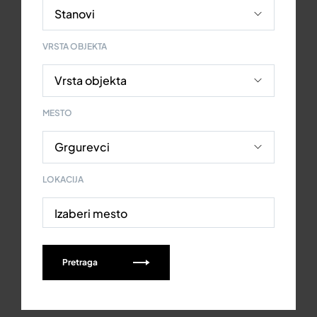
VRSTA OBJEKTA
MESTO
LOKACIJA
Izaberi mesto
Pretraga