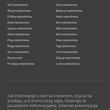
021 nekretnine
Info nekretnine
Royal nekretnine
Bulevar nekretnine
Office nekretnine
Halo nekretnine
Klub nekretnine
Eho nekretnine
Spens nekretnine
Win nekretnine
Stan nekretnine
Exit nekretnine
Play nekretnine
Max nekretnine
King nekretnine
Trg nekretnine
Arts nekretnine
One nekretnine
Renta stan
Zakup nekretnine
Prodaja nekretnine
Lumo nekretnine
Sve informacije u vezi sa imovinom, koja je na
prodaju, a iz izvora ovog sajta, smatraju se
pouzdanim informacijama. Internet prezentacija