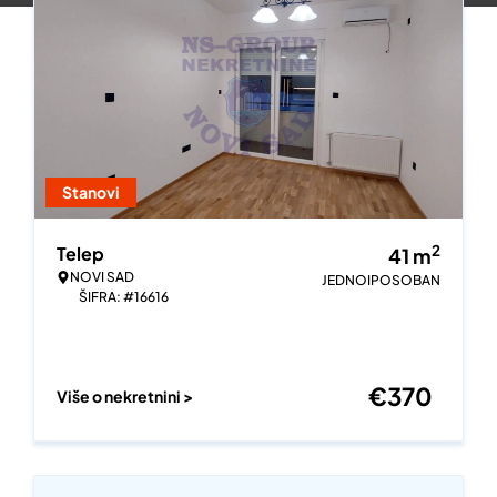
Stanovi
2
Telep
41
m
NOVI SAD
JEDNOIPOSOBAN
ŠIFRA: #16616
€
370
Više o nekretnini >