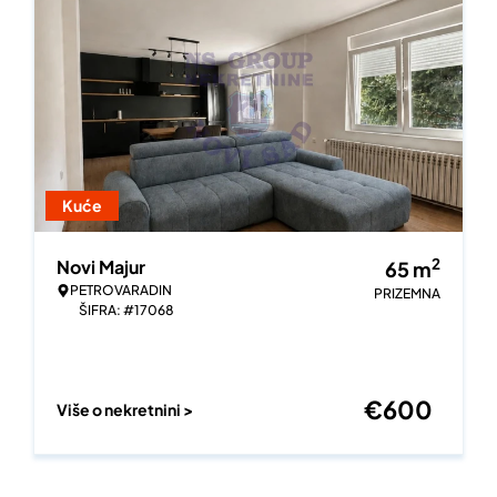
Kuće
2
Novi Majur
65
m
PETROVARADIN
PRIZEMNA
ŠIFRA: #17068
€
600
Više o nekretnini >