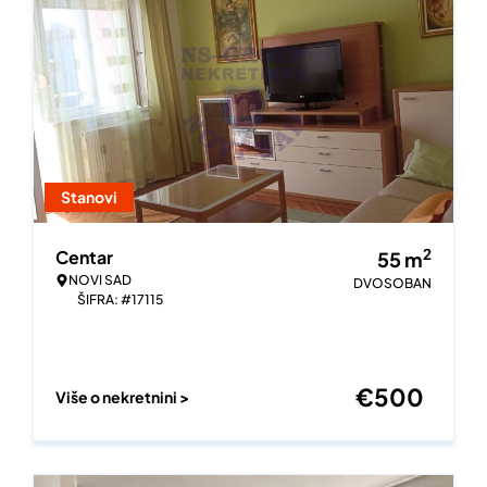
Stanovi
2
Centar
55
m
NOVI SAD
DVOSOBAN
ŠIFRA: #17115
€
500
Više o nekretnini >