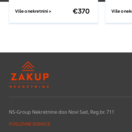
€
370
Više o nekretnini >
Više o nek
NS-Group Nekretnine doo Novi Sad, Reg.br. 711
POSLOVNE JEDINICE