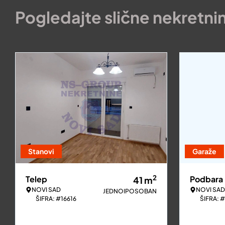
Pogledajte slične nekretni
Stanovi
Garaže
2
Telep
Podbara
41
m
NOVI SAD
NOVI SAD
JEDNOIPOSOBAN
ŠIFRA: #16616
ŠIFRA: 