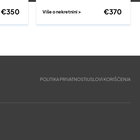
€
350
€
370
Više o nekretnini >
POLITIKA PRIVATNOSTI
USLOVI KORIŠĆENJA