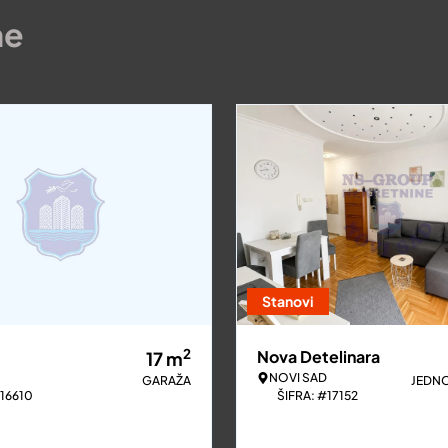
ne
Stanovi
2
Nova Detelinara
17
m
NOVI SAD
GARAŽA
JEDN
#16610
ŠIFRA: #17152