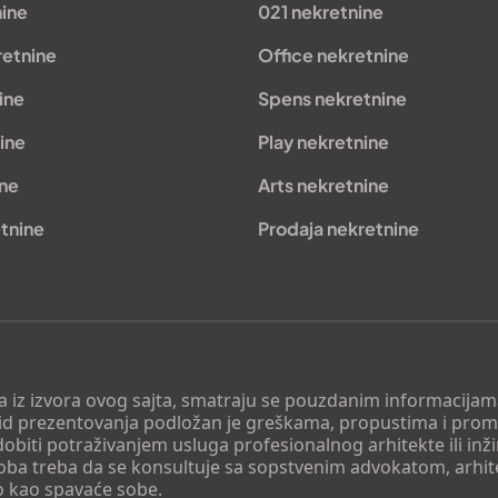
nine
021 nekretnine
retnine
Office nekretnine
ine
Spens nekretnine
ine
Play nekretnine
ine
Arts nekretnine
tnine
Prodaja nekretnine
 a iz izvora ovog sajta, smatraju se pouzdanim informacijama
v vid prezentovanja podložan je greškama, propustima i pro
obiti potraživanjem usluga profesionalnog arhitekte ili inž
soba treba da se konsultuje sa sopstvenim advokatom, arhi
o kao spavaće sobe.