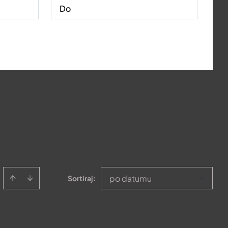
po datumu
Sortiraj
: