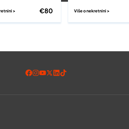
€
80
retnini >
Više o nekretnini >