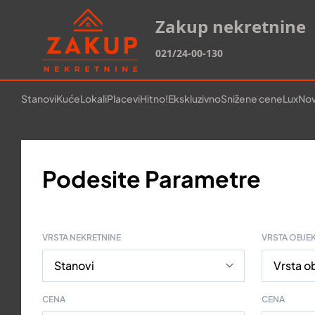
Zakup nekretnine
021/24-00-130
Stanovi
Kuće
Lokali
Placevi
Hitno!
Ekskluzivno
Snižene cene
Lux
Nov
Podesite Parametre
VRSTA NEKRETNINE
VRSTA OBJE
CENA
CENA