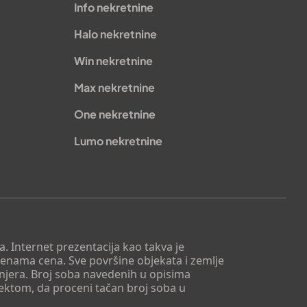
Info nekretnine
Halo nekretnine
Win nekretnine
Max nekretnine
One nekretnine
Lumo nekretnine
. Internet prezentacija kao takva je
menama cena. Sve površine objekata i zemlje
injera. Broj soba navedenih u opisima
tektom, da proceni tačan broj soba u