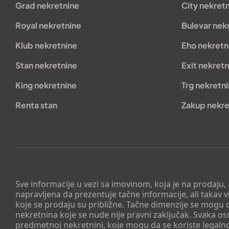
Grad nekretnine
City nekret
Royal nekretnine
Bulevar nek
Klub nekretnine
Eho nekretn
Stan nekretnine
Exit nekretn
King nekretnine
Trg nekretn
Renta stan
Zakup nekre
Sve informacije u vezi sa imovinom, koja je na prodaju,
napravljena da prezentuje tačne informacije, ali taka
koje se prodaju su približne. Tačne dimenzije se mogu d
nekretnina koje se nude nije pravni zaključak. Svaka o
predmetnoj nekretnini, koje mogu da se koriste legaln