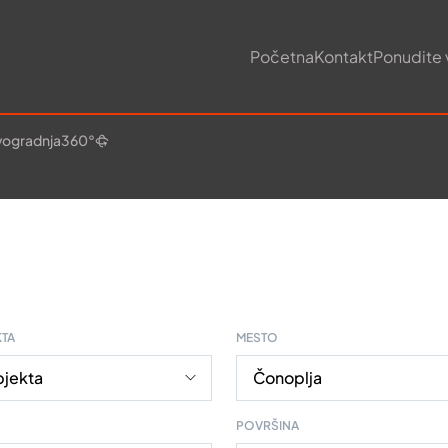
Početna
Kontakt
Ponudite 
ogradnja
360°
KTA
MESTO
POVRŠINA