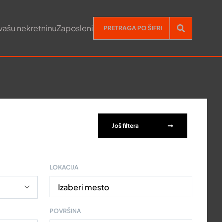
vašu nekretninu
Zaposleni
Još filtera
LOKACIJA
Izaberi mesto
POVRŠINA