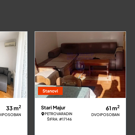
Stanovi
2
2
Stari Majur
33
m
61
m
PETROVARADIN
OIPOSOBAN
DVOIPOSOBAN
ŠIFRA: #17146