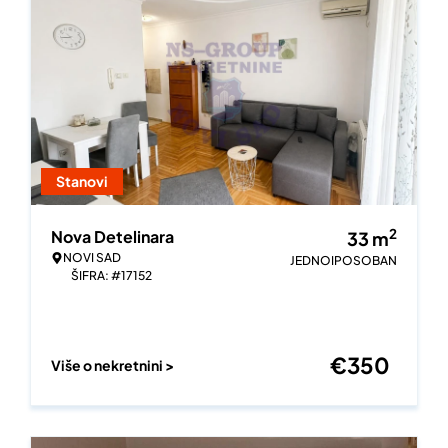
Stanovi
2
Nova Detelinara
33
m
NOVI SAD
JEDNOIPOSOBAN
ŠIFRA: #17152
€
350
Više o nekretnini >