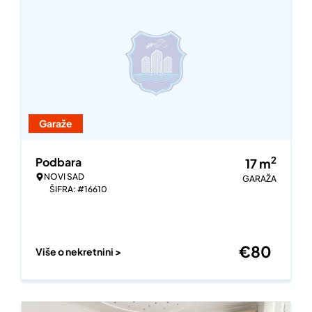
Garaže
2
Podbara
17
m
NOVI SAD
GARAŽA
ŠIFRA: #16610
€
80
Više o nekretnini >