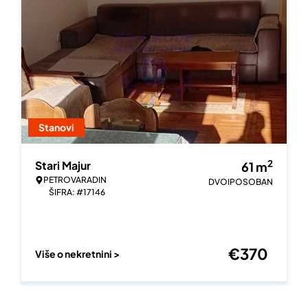
Stanovi
2
Stari Majur
61
m
PETROVARADIN
DVOIPOSOBAN
ŠIFRA: #17146
€
370
Više o nekretnini >