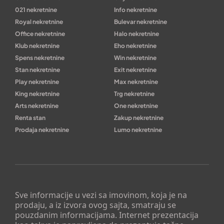
021 nekretnine
Info nekretnine
Royal nekretnine
Bulevar nekretnine
Office nekretnine
Halo nekretnine
Klub nekretnine
Eho nekretnine
Spens nekretnine
Win nekretnine
Stan nekretnine
Exit nekretnine
Play nekretnine
Max nekretnine
King nekretnine
Trg nekretnine
Arts nekretnine
One nekretnine
Renta stan
Zakup nekretnine
Prodaja nekretnine
Lumo nekretnine
Sve informacije u vezi sa imovinom, koja je na
prodaju, a iz izvora ovog sajta, smatraju se
pouzdanim informacijama. Internet prezentacija