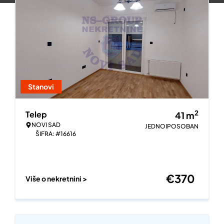
Stanovi
2
Telep
41
m
NOVI SAD
JEDNOIPOSOBAN
ŠIFRA: #16616
€
370
Više o nekretnini >