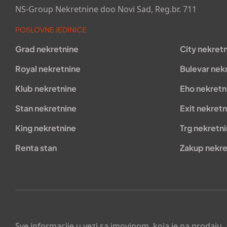
NS-Group Nekretnine doo Novi Sad, Reg.br. 711
POSLOVNE JEDINICE
Grad nekretnine
City nekret
Royal nekretnine
Bulevar nek
Klub nekretnine
Eho nekretn
Stan nekretnine
Exit nekretn
King nekretnine
Trg nekretn
Renta stan
Zakup nekre
Sve informacije u vezi sa imovinom, koja je na prodaju,