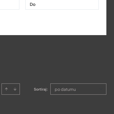
po datumu
Sortiraj
: