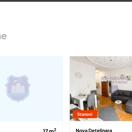
ne
Stanovi
2
Nova Detelinara
17
m