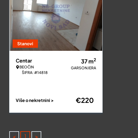
Stanovi
2
Centar
37
m
BEOČIN
GARSONJERA
ŠIFRA: #14818
€
220
Više o nekretnini >
<
>
1