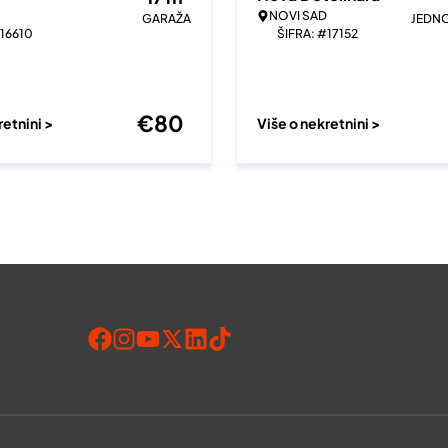
NOVI SAD
GARAŽA
JEDN
#16610
ŠIFRA: #17152
€
80
retnini >
Više o nekretnini >