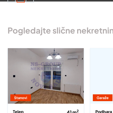
Pogledajte slične nekretni
Stanovi
Garaže
2
Telep
Podbara
41
m