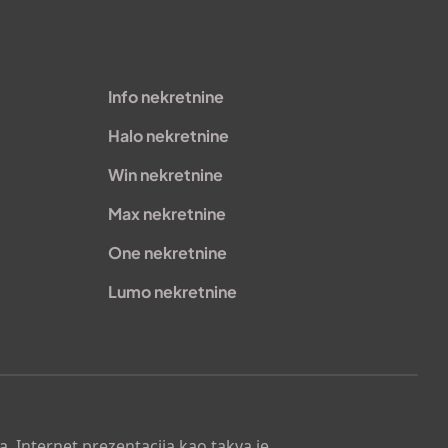
Info nekretnine
Halo nekretnine
Win nekretnine
Max nekretnine
One nekretnine
Lumo nekretnine
. Internet prezentacija kao takva je