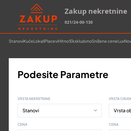
Zakup nekretnine
021/24-00-130
Stanovi
Kuće
Lokali
Placevi
Hitno!
Ekskluzivno
Snižene cene
Lux
Nov
Podesite Parametre
VRSTA NEKRETNINE
VRSTA OBJE
CENA
CENA