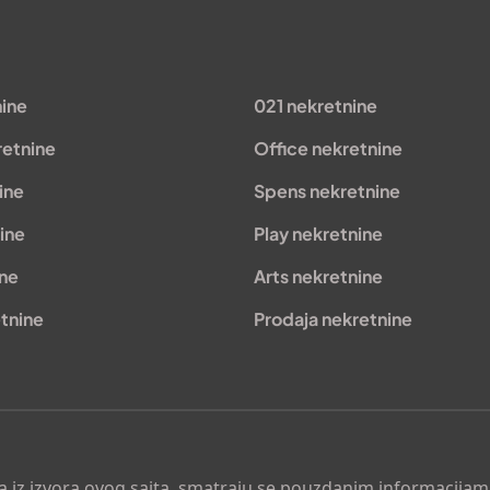
nine
021 nekretnine
retnine
Office nekretnine
ine
Spens nekretnine
ine
Play nekretnine
ine
Arts nekretnine
tnine
Prodaja nekretnine
 a iz izvora ovog sajta, smatraju se pouzdanim informacijama