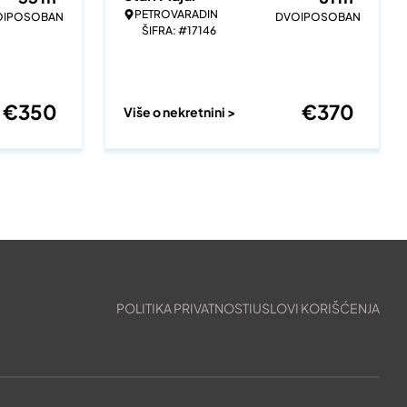
PETROVARADIN
OIPOSOBAN
DVOIPOSOBAN
ŠIFRA: #17146
€
350
€
370
Više o nekretnini >
POLITIKA PRIVATNOSTI
USLOVI KORIŠĆENJA