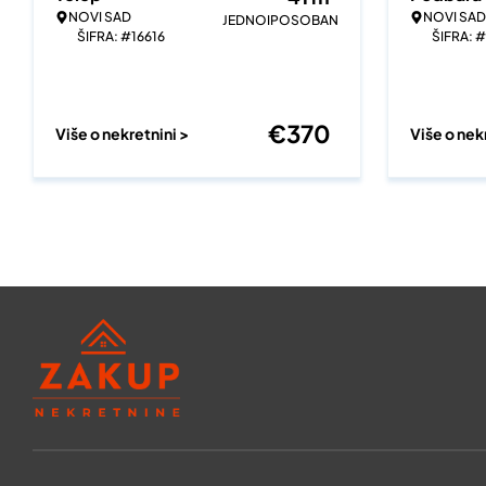
NOVI SAD
NOVI SAD
JEDNOIPOSOBAN
ŠIFRA: #16616
ŠIFRA: 
€
370
Više o nekretnini >
Više o nek