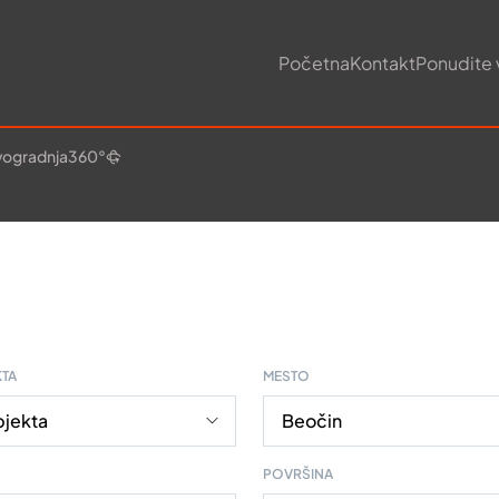
Početna
Kontakt
Ponudite 
ogradnja
360°
KTA
MESTO
POVRŠINA