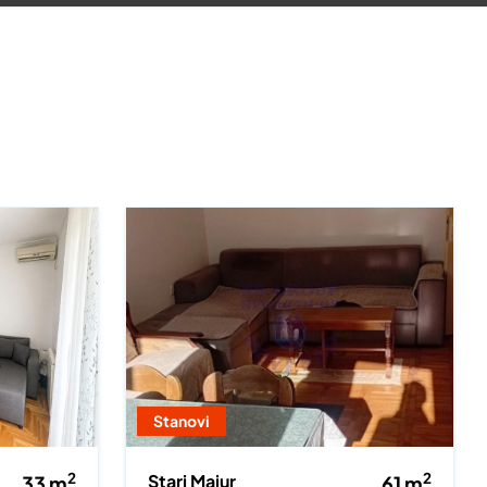
Stanovi
2
2
Stari Majur
33
m
61
m