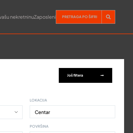
vašu nekretninu
Zaposleni
Još filtera
LOKACIJA
Centar
POVRŠINA