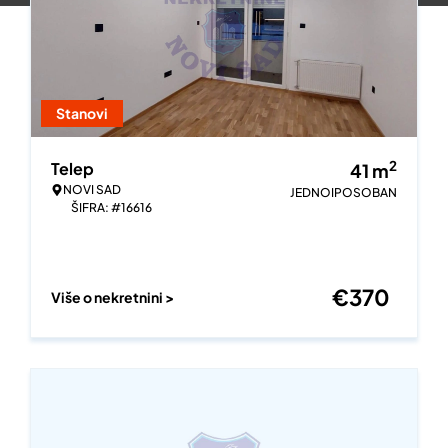
Stanovi
2
Telep
41
m
NOVI SAD
JEDNOIPOSOBAN
ŠIFRA: #16616
€
370
Više o nekretnini >