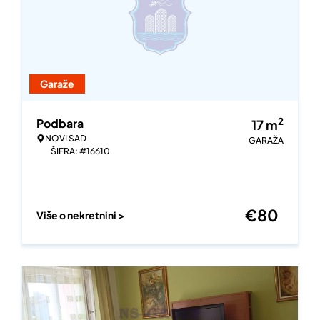
Garaže
2
Podbara
17
m
NOVI SAD
GARAŽA
ŠIFRA: #16610
€
80
Više o nekretnini >