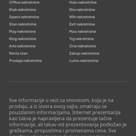
Office nekretnine
Halo nekretnine
Klub nekretnine
Eho nekretnine
Spens nekretnine
Win nekretnine
Stan nekretnine
Exit nekretnine
Play nekretnine
Max nekretnine
King nekretnine
Trg nekretnine
Arts nekretnine
One nekretnine
Renta stan
Zakup nekretnine
Prodaja nekretnine
Lumo nekretnine
Sve informacije u vezi sa imovinom, koja je na
prodaju, a iz izvora ovog sajta, smatraju se
pouzdanim informacijama. Internet prezentacija
kao takva je napravljena da prezentuje tačne
informacije, ali takav vid prezentovanja podložan je
greškama, propustima i promenama cena. Sve