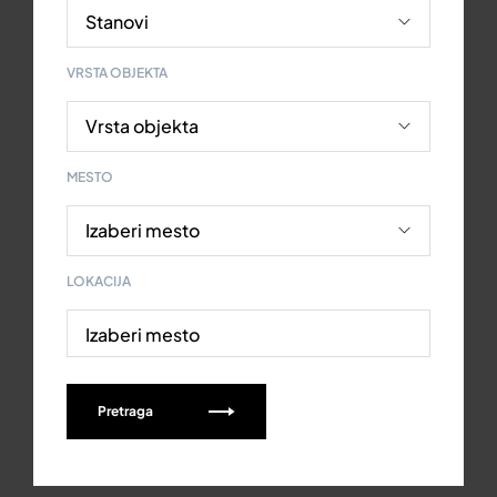
VRSTA OBJEKTA
MESTO
LOKACIJA
Izaberi mesto
Pretraga