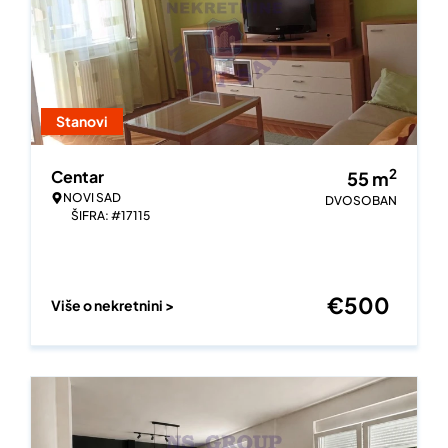
Stanovi
2
Centar
55
m
NOVI SAD
DVOSOBAN
ŠIFRA: #17115
€
500
Više o nekretnini >