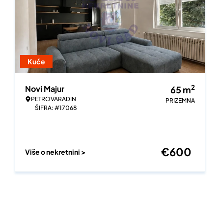
Kuće
2
Novi Majur
65
m
PETROVARADIN
PRIZEMNA
ŠIFRA: #17068
€
600
Više o nekretnini >