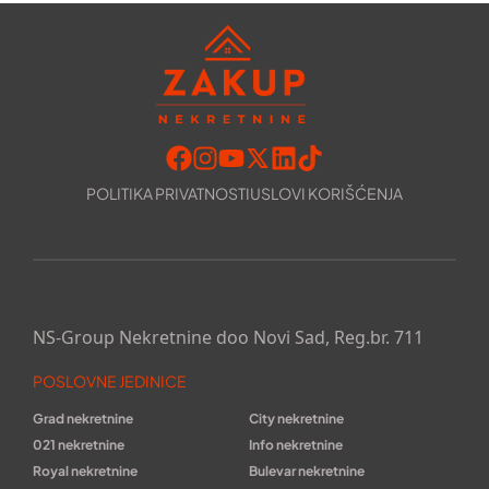
POLITIKA PRIVATNOSTI
USLOVI KORIŠĆENJA
NS-Group Nekretnine doo Novi Sad, Reg.br. 711
POSLOVNE JEDINICE
Grad nekretnine
City nekretnine
021 nekretnine
Info nekretnine
Royal nekretnine
Bulevar nekretnine