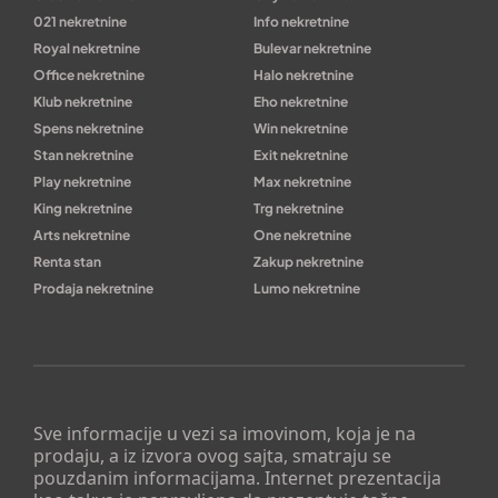
021 nekretnine
Info nekretnine
Royal nekretnine
Bulevar nekretnine
Office nekretnine
Halo nekretnine
Klub nekretnine
Eho nekretnine
Spens nekretnine
Win nekretnine
Stan nekretnine
Exit nekretnine
Play nekretnine
Max nekretnine
King nekretnine
Trg nekretnine
Arts nekretnine
One nekretnine
Renta stan
Zakup nekretnine
Prodaja nekretnine
Lumo nekretnine
Sve informacije u vezi sa imovinom, koja je na
prodaju, a iz izvora ovog sajta, smatraju se
pouzdanim informacijama. Internet prezentacija