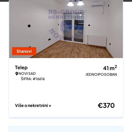
Stanovi
2
Telep
41
m
NOVI SAD
JEDNOIPOSOBAN
ŠIFRA: #16616
€
370
Više o nekretnini >