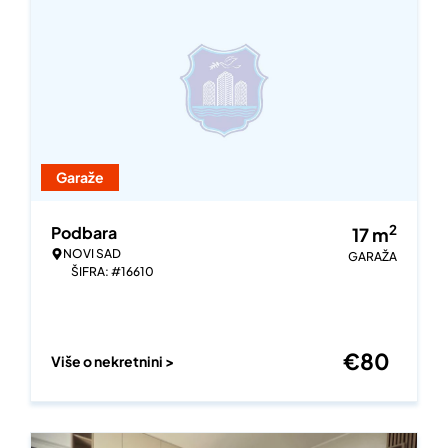
Garaže
2
Podbara
17
m
NOVI SAD
GARAŽA
ŠIFRA: #16610
€
80
Više o nekretnini >