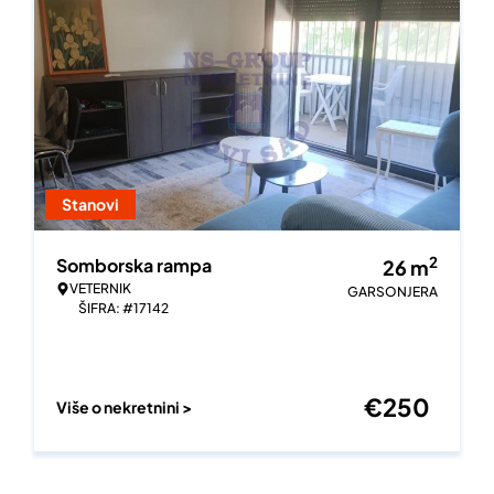
Stanovi
2
Somborska rampa
26
m
VETERNIK
GARSONJERA
ŠIFRA: #17142
€
250
Više o nekretnini >