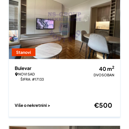
Stanovi
2
Bulevar
40
m
NOVI SAD
DVOSOBAN
ŠIFRA: #17133
€
500
Više o nekretnini >