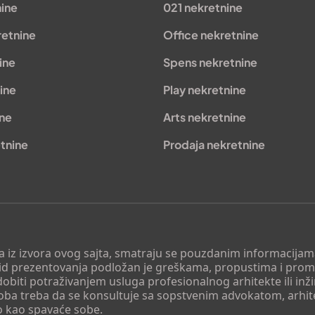
nine
021 nekretnine
retnine
Office nekretnine
ine
Spens nekretnine
ine
Play nekretnine
ine
Arts nekretnine
tnine
Prodaja nekretnine
 a iz izvora ovog sajta, smatraju se pouzdanim informacijama
v vid prezentovanja podložan je greškama, propustima i pro
obiti potraživanjem usluga profesionalnog arhitekte ili inž
soba treba da se konsultuje sa sopstvenim advokatom, arhi
o kao spavaće sobe.