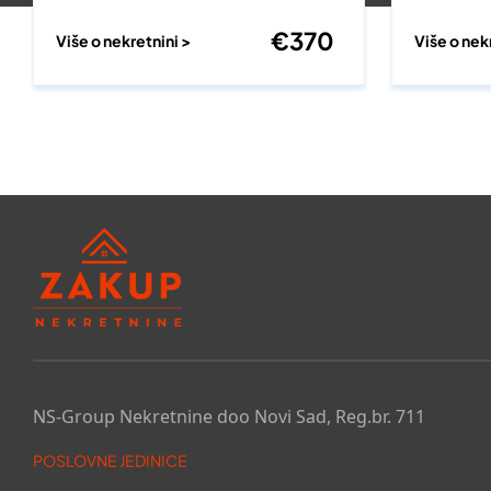
€
370
Više o nekretnini >
Više o nek
NS-Group Nekretnine doo Novi Sad, Reg.br. 711
POSLOVNE JEDINICE