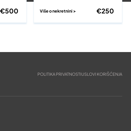
€
500
€
250
Više o nekretnini >
POLITIKA PRIVATNOSTI
USLOVI KORIŠĆENJA