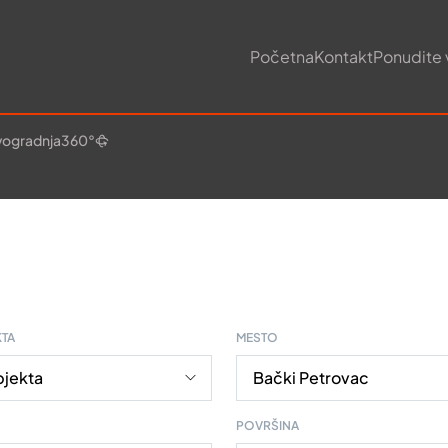
Početna
Kontakt
Ponudite 
ogradnja
360°
KTA
MESTO
POVRŠINA