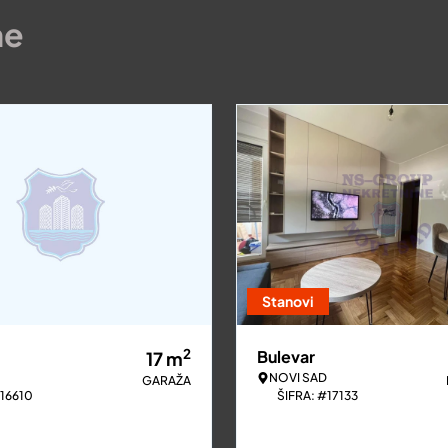
ne
Stanovi
2
Bulevar
17
m
NOVI SAD
GARAŽA
#16610
ŠIFRA: #17133