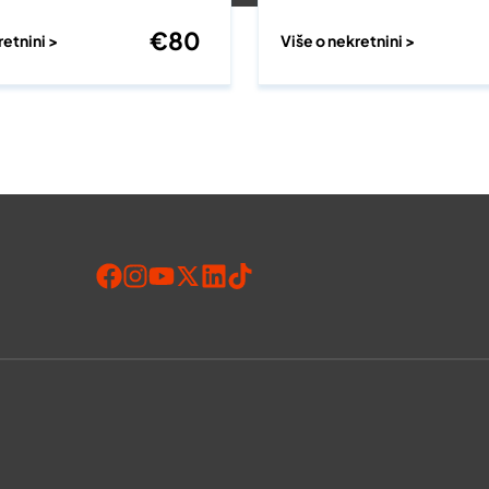
€
80
retnini >
Više o nekretnini >