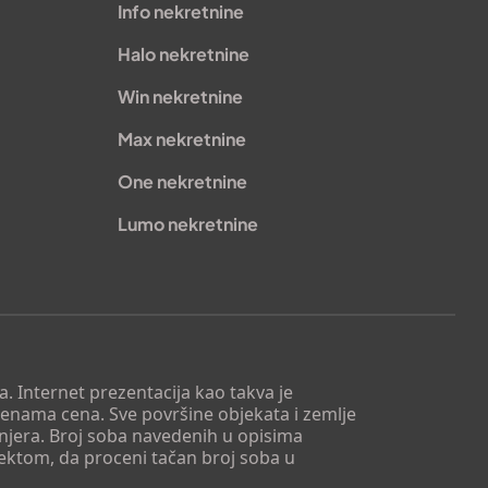
Info nekretnine
Halo nekretnine
Win nekretnine
Max nekretnine
One nekretnine
Lumo nekretnine
. Internet prezentacija kao takva je
menama cena. Sve površine objekata i zemlje
injera. Broj soba navedenih u opisima
tektom, da proceni tačan broj soba u