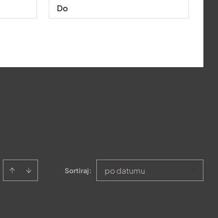
po datumu
Sortiraj
: