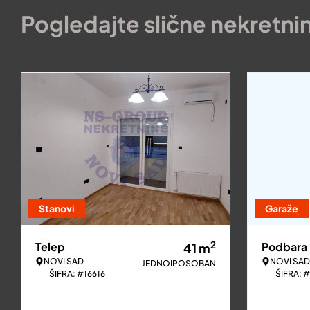
Pogledajte slične nekretni
Stanovi
Garaže
2
Telep
Podbara
41
m
NOVI SAD
NOVI SAD
JEDNOIPOSOBAN
ŠIFRA: #16616
ŠIFRA: 