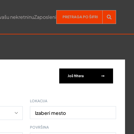
vašu nekretninu
Zaposleni
Još filtera
LOKACIJA
Izaberi mesto
POVRŠINA