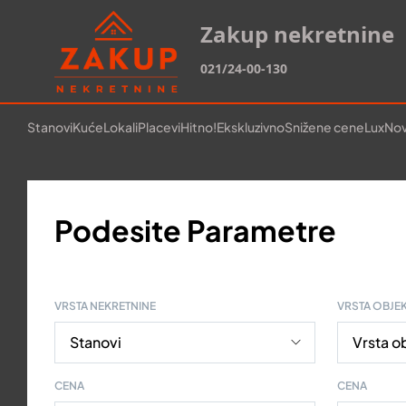
Zakup nekretnine
021/24-00-130
Stanovi
Kuće
Lokali
Placevi
Hitno!
Ekskluzivno
Snižene cene
Lux
Nov
Podesite Parametre
VRSTA NEKRETNINE
VRSTA OBJE
CENA
CENA