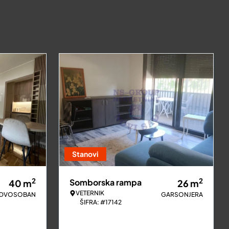
Stanovi
2
2
Somborska rampa
40
m
26
m
VETERNIK
DVOSOBAN
GARSONJERA
ŠIFRA: #17142