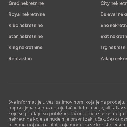
Grad nekretnine
City nekret
Royal nekretnine
Bulevar nek
Klub nekretnine
Eho nekretn
Stan nekretnine
Exit nekretn
King nekretnine
Trg nekretn
Renta stan
Zakup nekre
Sve informacije u vezi sa imovinom, koja je na prodaju,
napravljena da prezentuje tačne informacije, ali taka
koje se prodaju su približne. Tačne dimenzije se mogu d
nekretnina koje se nude nije pravni zaključak. Svaka o
predmetnoj nekretnini, koje mogu da se koriste legaln