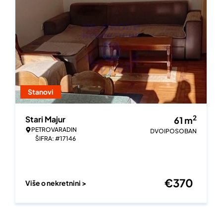
Stanovi
2
Stari Majur
61
m
PETROVARADIN
DVOIPOSOBAN
ŠIFRA: #17146
€
370
Više o nekretnini >