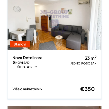
Stanovi
2
Nova Detelinara
33
m
NOVI SAD
JEDNOIPOSOBAN
ŠIFRA: #17152
€
350
Više o nekretnini >