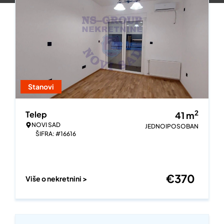
Stanovi
2
Telep
41
m
NOVI SAD
JEDNOIPOSOBAN
ŠIFRA: #16616
€
370
Više o nekretnini >