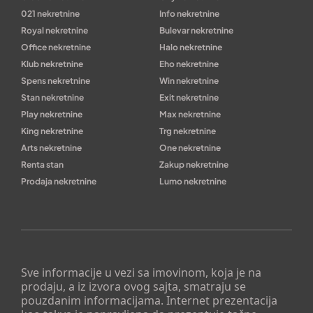
021 nekretnine
Info nekretnine
Royal nekretnine
Bulevar nekretnine
Office nekretnine
Halo nekretnine
Klub nekretnine
Eho nekretnine
Spens nekretnine
Win nekretnine
Stan nekretnine
Exit nekretnine
Play nekretnine
Max nekretnine
King nekretnine
Trg nekretnine
Arts nekretnine
One nekretnine
Renta stan
Zakup nekretnine
Prodaja nekretnine
Lumo nekretnine
Sve informacije u vezi sa imovinom, koja je na
prodaju, a iz izvora ovog sajta, smatraju se
pouzdanim informacijama. Internet prezentacija