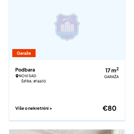
Garaže
2
Podbara
17
m
NOVI SAD
GARAŽA
ŠIFRA: #16610
€
80
Više o nekretnini >