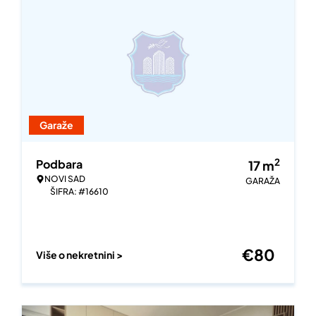
Garaže
2
Podbara
17
m
NOVI SAD
GARAŽA
ŠIFRA: #16610
€
80
Više o nekretnini >