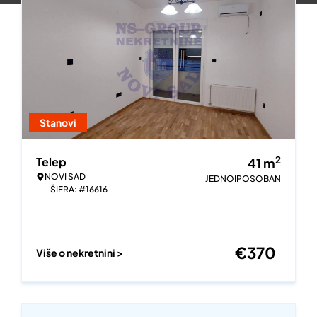
Stanovi
2
Telep
41
m
NOVI SAD
JEDNOIPOSOBAN
ŠIFRA: #16616
€
370
Više o nekretnini >