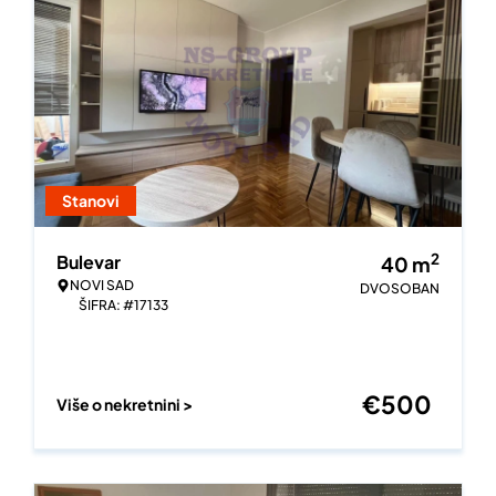
Stanovi
2
Bulevar
40
m
NOVI SAD
DVOSOBAN
ŠIFRA: #17133
€
500
Više o nekretnini >