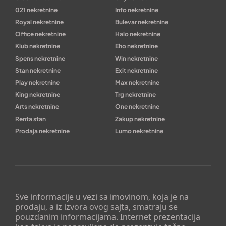
021 nekretnine
Info nekretnine
Royal nekretnine
Bulevar nekretnine
Office nekretnine
Halo nekretnine
Klub nekretnine
Eho nekretnine
Spens nekretnine
Win nekretnine
Stan nekretnine
Exit nekretnine
Play nekretnine
Max nekretnine
King nekretnine
Trg nekretnine
Arts nekretnine
One nekretnine
Renta stan
Zakup nekretnine
Prodaja nekretnine
Lumo nekretnine
Sve informacije u vezi sa imovinom, koja je na
prodaju, a iz izvora ovog sajta, smatraju se
pouzdanim informacijama. Internet prezentacija