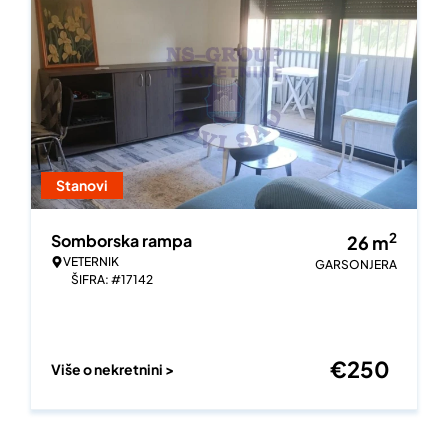
Stanovi
2
Somborska rampa
26
m
VETERNIK
GARSONJERA
ŠIFRA: #17142
€
250
Više o nekretnini >