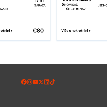
17
m
NOVI SAD
GARAŽA
JEDN
#16610
ŠIFRA: #17152
€
80
retnini >
Više o nekretnini >