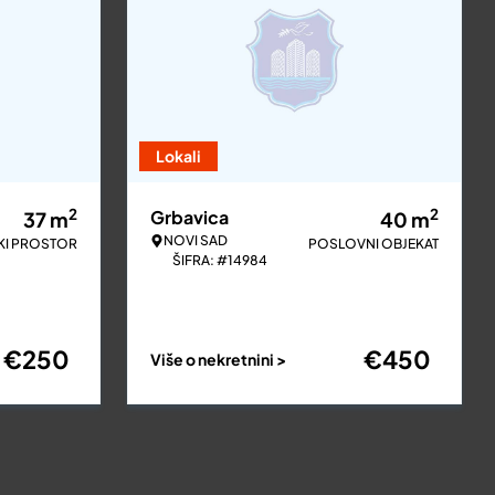
Lokali
2
2
Grbavica
37
m
40
m
NOVI SAD
KI PROSTOR
POSLOVNI OBJEKAT
ŠIFRA: #14984
€
250
€
450
Više o nekretnini >