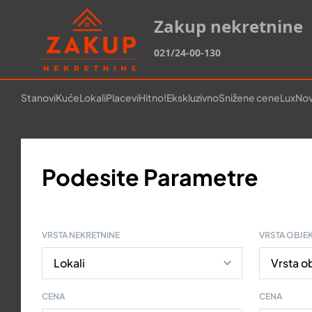
Zakup nekretnine
021/24-00-130
Stanovi
Kuće
Lokali
Placevi
Hitno!
Ekskluzivno
Snižene cene
Lux
Nov
Podesite Parametre
VRSTA NEKRETNINE
VRSTA OBJE
CENA
CENA