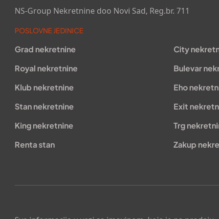
NS-Group Nekretnine doo Novi Sad, Reg.br. 711
POSLOVNE JEDINICE
Grad nekretnine
City nekret
Royal nekretnine
Bulevar nek
Klub nekretnine
Eho nekretn
Stan nekretnine
Exit nekretn
King nekretnine
Trg nekretn
Renta stan
Zakup nekre