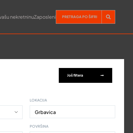
vašu nekretninu
Zaposleni
Još filtera
LOKACIJA
Grbavica
POVRŠINA