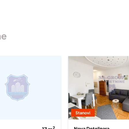
ne
Stanovi
2
Nova Detelinara