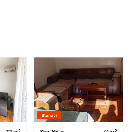
Stanovi
2
2
Stari Majur