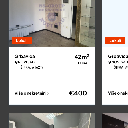
Lokali
Lokali
2
Grbavica
Grbavic
42
m
NOVI SAD
NOVI SAD
LOKAL
ŠIFRA: #16219
ŠIFRA: #
€
400
Više o nekretnini >
Više o nek