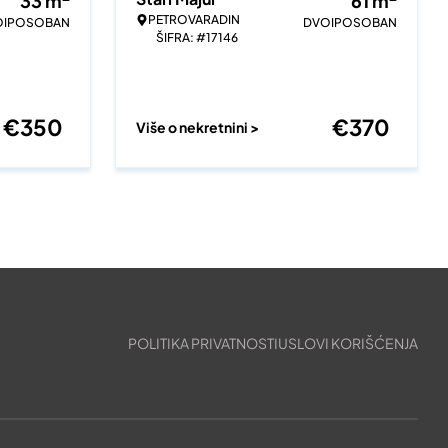
33
m
61
m
PETROVARADIN
OIPOSOBAN
DVOIPOSOBAN
ŠIFRA: #17146
€
350
€
370
Više o nekretnini >
POLITIKA PRIVATNOSTI
USLOVI KORIŠĆENJA