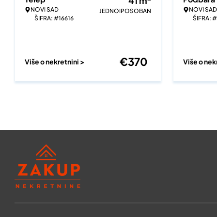
41
m
NOVI SAD
NOVI SAD
JEDNOIPOSOBAN
ŠIFRA: #16616
ŠIFRA: 
€
370
Više o nekretnini >
Više o nek