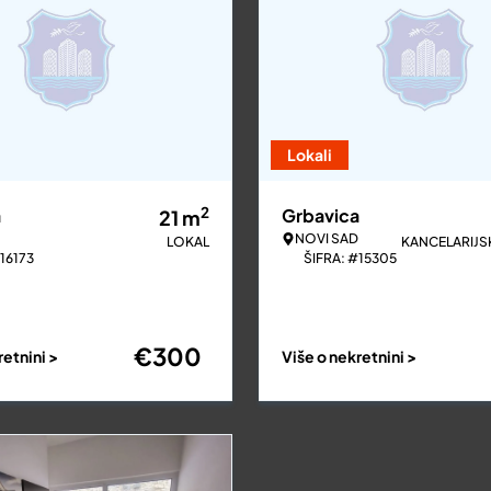
Lokali
2
a
Grbavica
21
m
NOVI SAD
LOKAL
KANCELARIJS
16173
ŠIFRA: #15305
€
300
retnini >
Više o nekretnini >