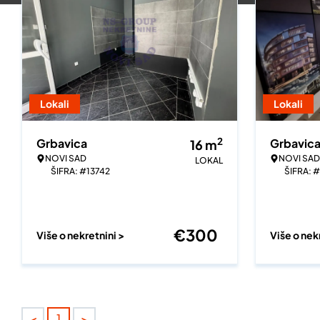
Lokali
Lokali
2
Grbavica
Grbavic
16
m
NOVI SAD
NOVI SAD
LOKAL
ŠIFRA: #13742
ŠIFRA: #
€
300
Više o nekretnini >
Više o nek
<
>
1