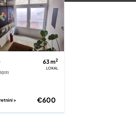
2
a
63
m
LOKAL
10111
€
600
retnini >