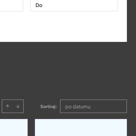
po datumu
Sortiraj
: