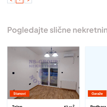
Pogledajte slične nekretni
Stanovi
Garaže
2
Telep
Podbara