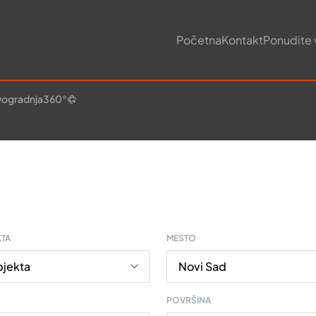
Početna
Kontakt
Ponudite 
ogradnja
360°
KTA
MESTO
POVRŠINA