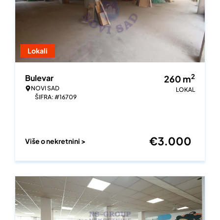
Lokali
2
Bulevar
260
m
NOVI SAD
LOKAL
ŠIFRA: #16709
€
3.000
Više o nekretnini >