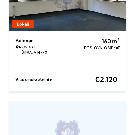
Lokali
2
Bulevar
160
m
NOVI SAD
POSLOVNI OBJEKAT
ŠIFRA: #14770
€
2.120
Više o nekretnini >