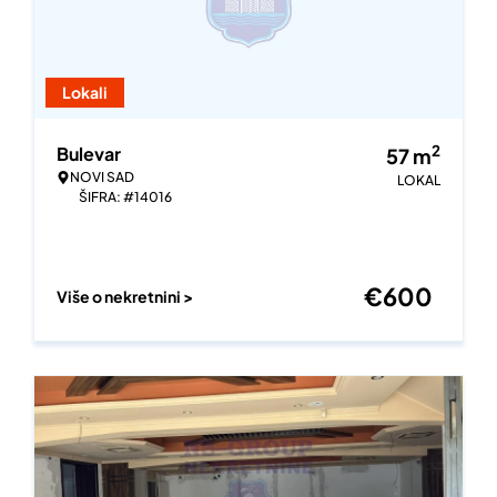
Lokali
2
Bulevar
57
m
NOVI SAD
LOKAL
ŠIFRA: #14016
€
600
Više o nekretnini >