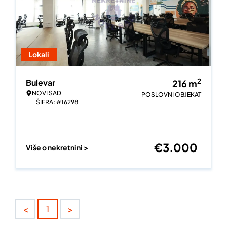
Lokali
2
Bulevar
216
m
NOVI SAD
POSLOVNI OBJEKAT
ŠIFRA: #16298
€
3.000
Više o nekretnini >
<
>
1