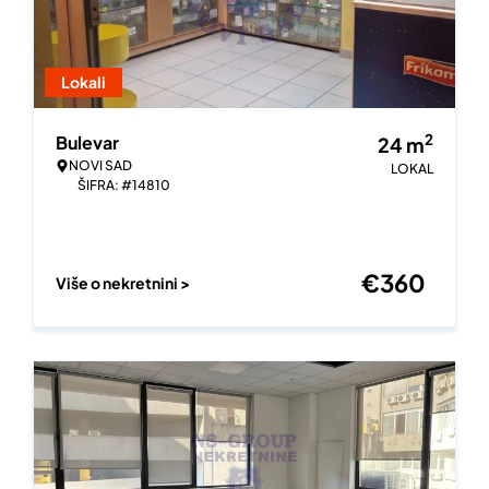
Lokali
2
Bulevar
24
m
NOVI SAD
LOKAL
ŠIFRA: #14810
€
360
Više o nekretnini >