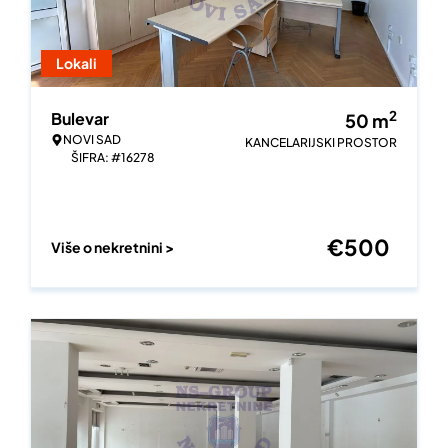
Lokali
2
Bulevar
50
m
NOVI SAD
KANCELARIJSKI PROSTOR
ŠIFRA: #16278
€
500
Više o nekretnini >