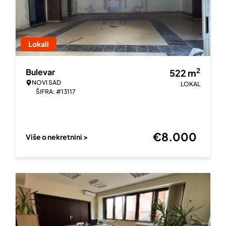
Lokali
2
Bulevar
522
m
NOVI SAD
LOKAL
ŠIFRA: #13117
€
8.000
Više o nekretnini >