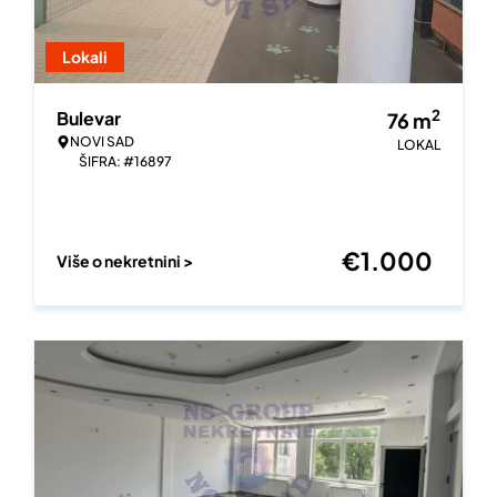
Lokali
2
Bulevar
76
m
NOVI SAD
LOKAL
ŠIFRA: #16897
€
1.000
Više o nekretnini >