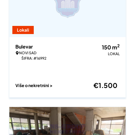
Lokali
2
Bulevar
150
m
NOVI SAD
LOKAL
ŠIFRA: #16992
€
1.500
Više o nekretnini >