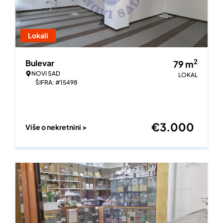
Lokali
2
Bulevar
79
m
NOVI SAD
LOKAL
ŠIFRA: #15498
€
3.000
Više o nekretnini >