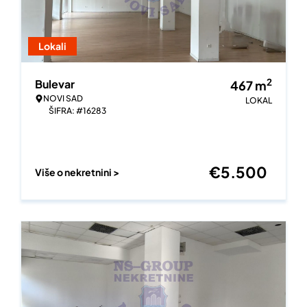
Lokali
2
Bulevar
467
m
NOVI SAD
LOKAL
ŠIFRA: #16283
€
5.500
Više o nekretnini >