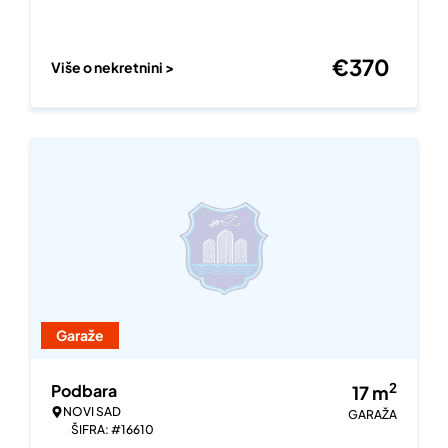
€
370
Više o nekretnini >
Garaže
2
Podbara
17
m
NOVI SAD
GARAŽA
ŠIFRA: #16610