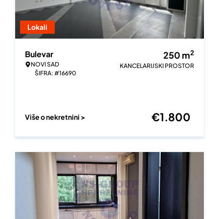
Lokali
2
Bulevar
250
m
NOVI SAD
KANCELARIJSKI PROSTOR
ŠIFRA: #16690
€
1.800
Više o nekretnini >