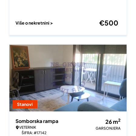
€
500
Više o nekretnini >
Stanovi
2
Somborska rampa
26
m
VETERNIK
GARSONJERA
ŠIFRA: #17142