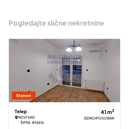
Pogledajte slične nekretnine
Stanovi
2
Telep
41
m
NOVI SAD
JEDNOIPOSOBAN
ŠIFRA: #16616