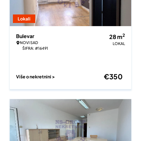
Lokali
2
Bulevar
28
m
NOVI SAD
LOKAL
ŠIFRA: #16491
€
350
Više o nekretnini >