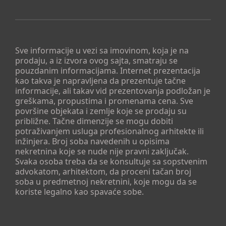
Sve informacije u vezi sa imovinom, koja je na
prodaju, a iz izvora ovog sajta, smatraju se
pouzdanim informacijama. Internet prezentacija
kao takva je napravljena da prezentuje tačne
informacije, ali takav vid prezentovanja podložan je
greškama, propustima i promenama cena. Sve
površine objekata i zemlje koje se prodaju su
približne. Tačne dimenzije se mogu dobiti
potraživanjem usluga profesionalnog arhitekte ili
inžinjera. Broj soba navedenih u opisima
nekretnina koje se nude nije pravni zaključak.
Svaka osoba treba da se konsultuje sa sopstvenim
advokatom, arhitektom, da proceni tačan broj
soba u predmetnoj nekretnini, koje mogu da se
koriste legalno kao spavaće sobe.