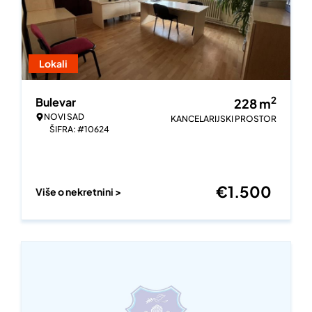
Lokali
2
Bulevar
228
m
NOVI SAD
KANCELARIJSKI PROSTOR
ŠIFRA: #10624
€
1.500
Više o nekretnini >