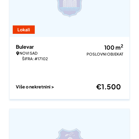
Lokali
2
Bulevar
100
m
NOVI SAD
POSLOVNI OBJEKAT
ŠIFRA: #17102
€
1.500
Više o nekretnini >