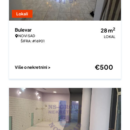
Lokali
2
Bulevar
28
m
NOVI SAD
LOKAL
ŠIFRA: #16901
€
500
Više o nekretnini >