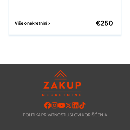
€
250
Više o nekretnini >
POLITIKA PRIVATNOSTI
USLOVI KORIŠĆENJA