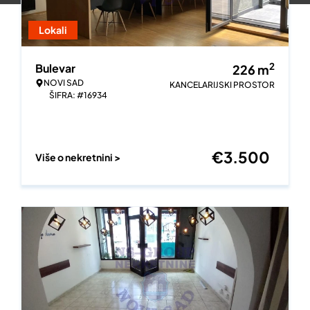
Lokali
2
Bulevar
226
m
NOVI SAD
KANCELARIJSKI PROSTOR
ŠIFRA: #16934
€
3.500
Više o nekretnini >