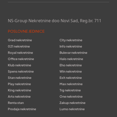
NS-Group Nekretnine doo Novi Sad, Reg.br. 711
POSLOVNE JEDINICE
Grad nekretnine
City nekretnine
021 nekretnine
Info nekretnine
Royal nekretnine
Bulevar nekretnine
Office nekretnine
Halo nekretnine
Klub nekretnine
Eho nekretnine
Spens nekretnine
Win nekretnine
Stan nekretnine
Exit nekretnine
Play nekretnine
Max nekretnine
King nekretnine
Trg nekretnine
Arts nekretnine
One nekretnine
Renta stan
Zakup nekretnine
Prodaja nekretnine
Lumo nekretnine