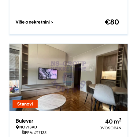
€
80
Više o nekretnini >
Stanovi
2
Bulevar
40
m
NOVI SAD
DVOSOBAN
ŠIFRA: #17133