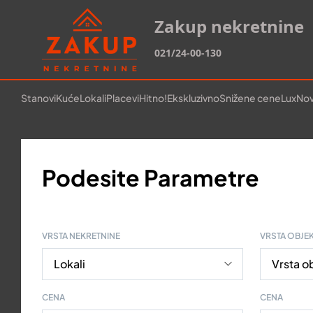
Zakup nekretnine
021/24-00-130
Stanovi
Kuće
Lokali
Placevi
Hitno!
Ekskluzivno
Snižene cene
Lux
Nov
Podesite Parametre
VRSTA NEKRETNINE
VRSTA OBJE
CENA
CENA