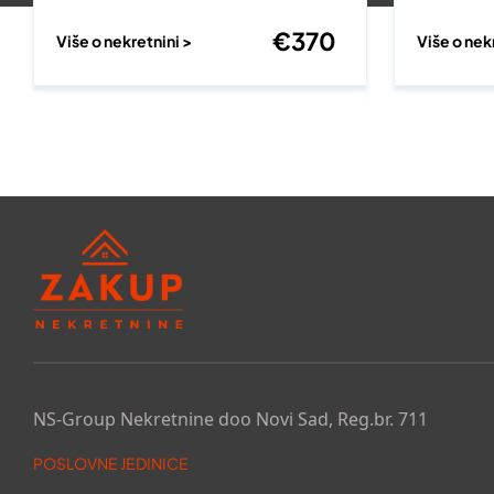
€
370
Više o nekretnini >
Više o nek
NS-Group Nekretnine doo Novi Sad, Reg.br. 711
POSLOVNE JEDINICE