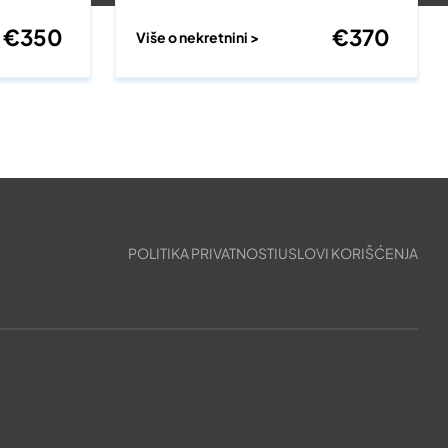
€
350
€
370
Više o nekretnini >
POLITIKA PRIVATNOSTI
USLOVI KORIŠĆENJA