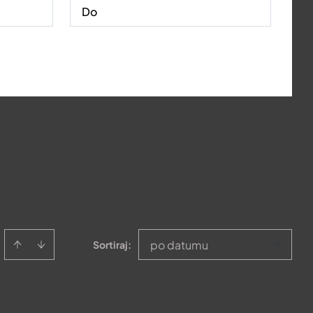
po datumu
Sortiraj
: