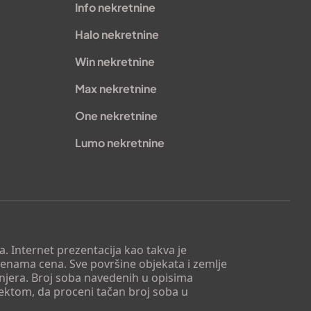
Info nekretnine
Halo nekretnine
Win nekretnine
Max nekretnine
One nekretnine
Lumo nekretnine
. Internet prezentacija kao takva je
menama cena. Sve površine objekata i zemlje
injera. Broj soba navedenih u opisima
tektom, da proceni tačan broj soba u