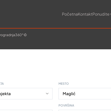
Početna
Kontakt
Ponudite 
ogradnja
360°
KTA
MESTO
POVRŠINA