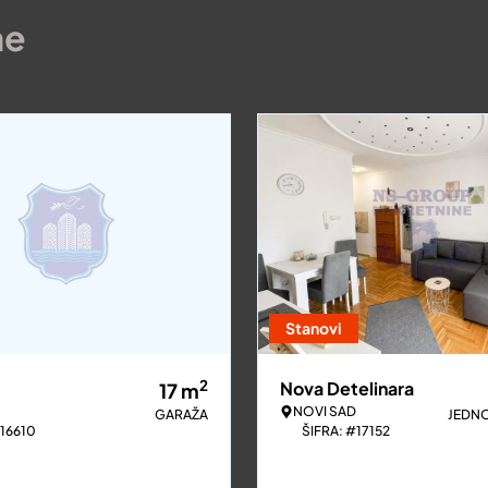
ne
Stanovi
2
Nova Detelinara
17
m
NOVI SAD
GARAŽA
JEDN
#16610
ŠIFRA: #17152