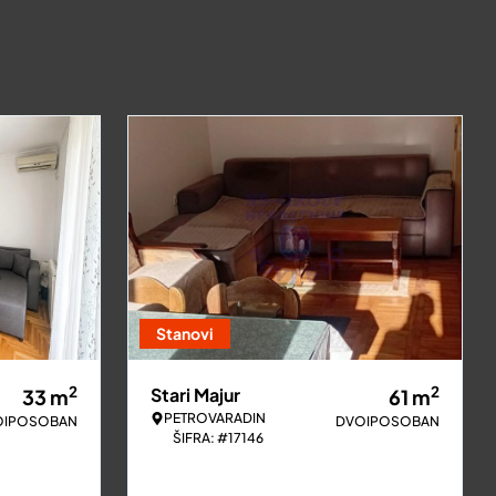
Stanovi
2
2
Stari Majur
33
m
61
m
PETROVARADIN
OIPOSOBAN
DVOIPOSOBAN
ŠIFRA: #17146