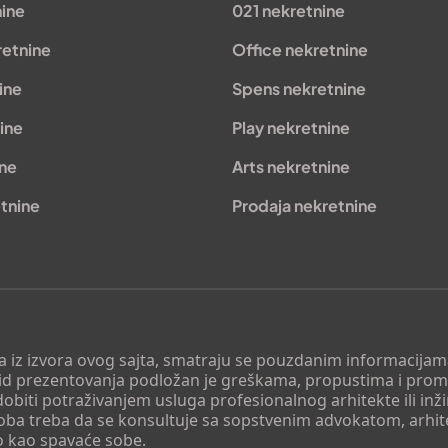
nine
021 nekretnine
retnine
Office nekretnine
ine
Spens nekretnine
ine
Play nekretnine
ine
Arts nekretnine
tnine
Prodaja nekretnine
 a iz izvora ovog sajta, smatraju se pouzdanim informacijama
v vid prezentovanja podložan je greškama, propustima i pro
obiti potraživanjem usluga profesionalnog arhitekte ili inž
soba treba da se konsultuje sa sopstvenim advokatom, arhi
o kao spavaće sobe.