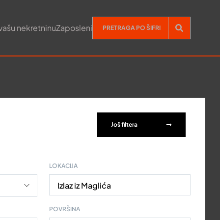
vašu nekretninu
Zaposleni
Još filtera
LOKACIJA
Izlaz iz Maglića
POVRŠINA