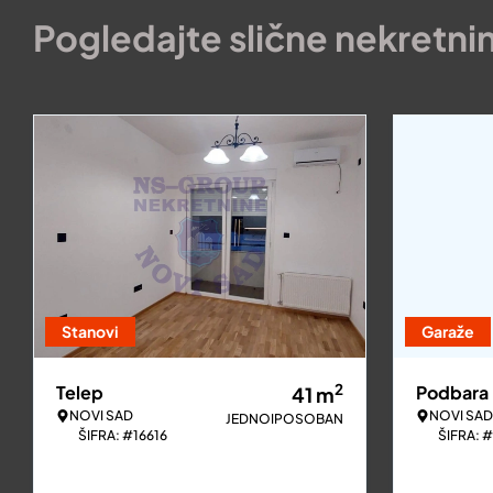
Pogledajte slične nekretni
Stanovi
Garaže
2
Telep
Podbara
41
m
NOVI SAD
NOVI SAD
JEDNOIPOSOBAN
ŠIFRA: #16616
ŠIFRA: 