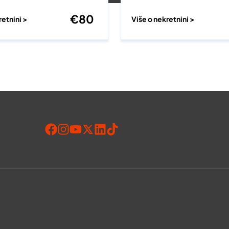
€
80
retnini >
Više o nekretnini >