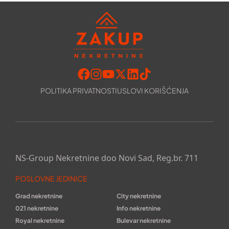
POLITIKA PRIVATNOSTI
USLOVI KORIŠĆENJA
NS-Group Nekretnine doo Novi Sad, Reg.br. 711
POSLOVNE JEDINICE
Grad nekretnine
City nekretnine
021 nekretnine
Info nekretnine
Royal nekretnine
Bulevar nekretnine