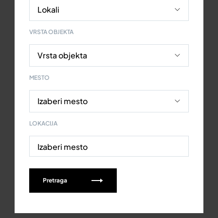
VRSTA OBJEKTA
MESTO
LOKACIJA
Izaberi mesto
Pretraga