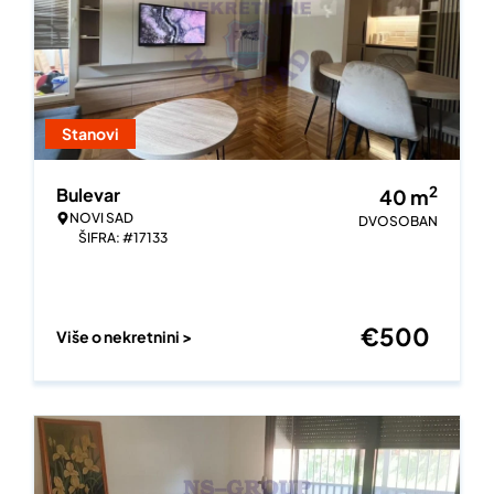
Stanovi
2
Bulevar
40
m
NOVI SAD
DVOSOBAN
ŠIFRA: #17133
€
500
Više o nekretnini >