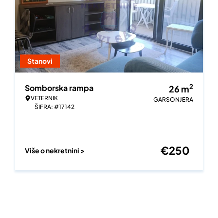
Stanovi
2
Somborska rampa
26
m
VETERNIK
GARSONJERA
ŠIFRA: #17142
€
250
Više o nekretnini >