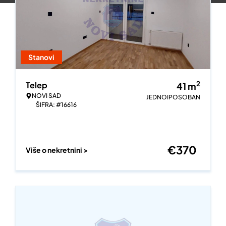
Stanovi
2
Telep
41
m
NOVI SAD
JEDNOIPOSOBAN
ŠIFRA: #16616
€
370
Više o nekretnini >