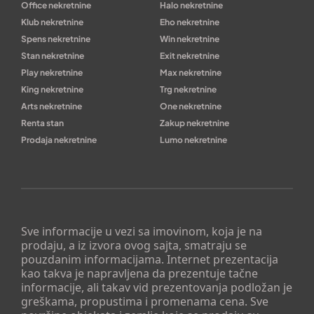
Office nekretnine
Halo nekretnine
Klub nekretnine
Eho nekretnine
Spens nekretnine
Win nekretnine
Stan nekretnine
Exit nekretnine
Play nekretnine
Max nekretnine
King nekretnine
Trg nekretnine
Arts nekretnine
One nekretnine
Renta stan
Zakup nekretnine
Prodaja nekretnine
Lumo nekretnine
Sve informacije u vezi sa imovinom, koja je na
prodaju, a iz izvora ovog sajta, smatraju se
pouzdanim informacijama. Internet prezentacija
kao takva je napravljena da prezentuje tačne
informacije, ali takav vid prezentovanja podložan je
greškama, propustima i promenama cena. Sve