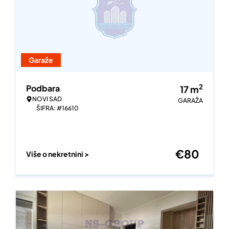
Garaže
2
Podbara
17
m
NOVI SAD
GARAŽA
ŠIFRA: #16610
€
80
Više o nekretnini >