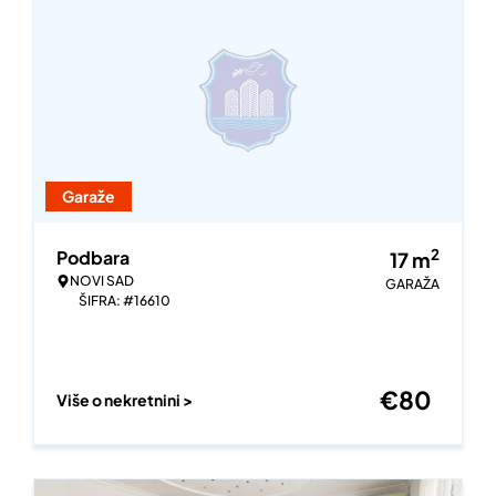
Garaže
2
Podbara
17
m
NOVI SAD
GARAŽA
ŠIFRA: #16610
€
80
Više o nekretnini >