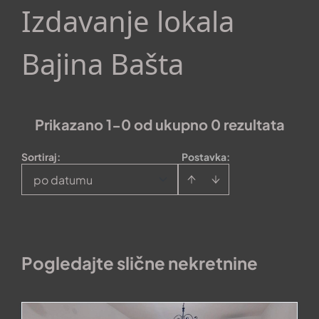
Izdavanje lokala
Bajina Bašta
Prikazano 1-0 od ukupno 0 rezultata
Sortiraj
:
Postavka:
po datumu
Pogledajte slične nekretnine