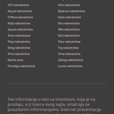
021 nekretnine
Info nekretnine
Royal nekretnine
Bulevar nekretnine
Office nekretnine
Halo nekretnine
Klub nekretnine
Eho nekretnine
Spens nekretnine
Win nekretnine
Stan nekretnine
Exit nekretnine
Play nekretnine
Max nekretnine
King nekretnine
Trg nekretnine
Arts nekretnine
One nekretnine
Renta stan
Zakup nekretnine
Prodaja nekretnine
Lumo nekretnine
Sve informacije u vezi sa imovinom, koja je na
prodaju, a iz izvora ovog sajta, smatraju se
pouzdanim informacijama. Internet prezentacija