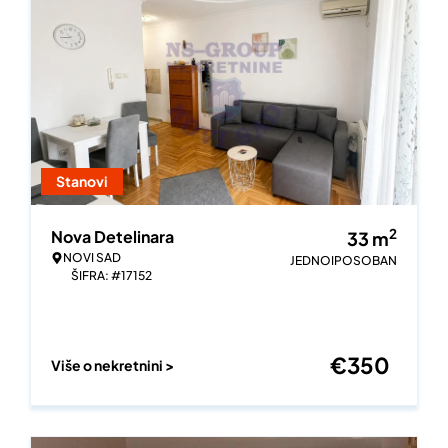
Stanovi
2
Nova Detelinara
33
m
NOVI SAD
JEDNOIPOSOBAN
ŠIFRA: #17152
€
350
Više o nekretnini >