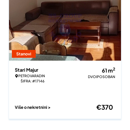
Stanovi
2
Stari Majur
61
m
PETROVARADIN
DVOIPOSOBAN
ŠIFRA: #17146
€
370
Više o nekretnini >