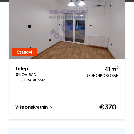
Stanovi
2
Telep
41
m
NOVI SAD
JEDNOIPOSOBAN
ŠIFRA: #16616
€
370
Više o nekretnini >