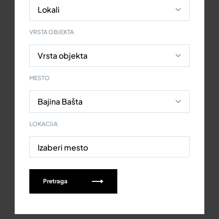
VRSTA OBJEKTA
MESTO
LOKACIJA
Izaberi mesto
Pretraga