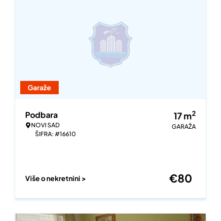
Garaže
2
Podbara
17
m
NOVI SAD
GARAŽA
ŠIFRA: #16610
€
80
Više o nekretnini >