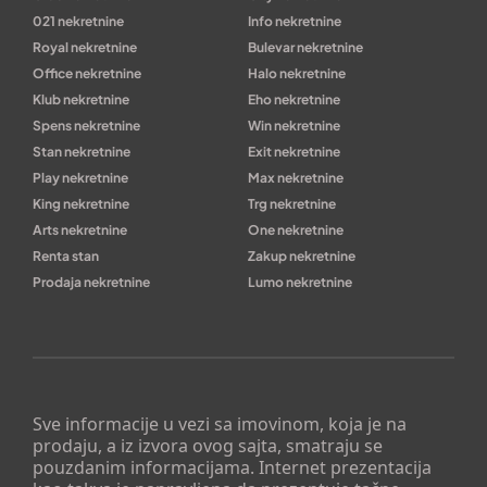
021 nekretnine
Info nekretnine
Royal nekretnine
Bulevar nekretnine
Office nekretnine
Halo nekretnine
Klub nekretnine
Eho nekretnine
Spens nekretnine
Win nekretnine
Stan nekretnine
Exit nekretnine
Play nekretnine
Max nekretnine
King nekretnine
Trg nekretnine
Arts nekretnine
One nekretnine
Renta stan
Zakup nekretnine
Prodaja nekretnine
Lumo nekretnine
Sve informacije u vezi sa imovinom, koja je na
prodaju, a iz izvora ovog sajta, smatraju se
pouzdanim informacijama. Internet prezentacija