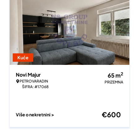
Kuće
2
Novi Majur
65
m
PETROVARADIN
PRIZEMNA
ŠIFRA: #17068
€
600
Više o nekretnini >