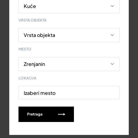
VRSTA OBJEKTA
MESTO
LOKACIJA
Izaberi mesto
Pretraga