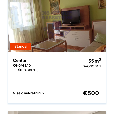
Stanovi
2
Centar
55
m
NOVI SAD
DVOSOBAN
ŠIFRA: #17115
€
500
Više o nekretnini >