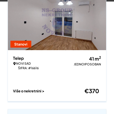
Stanovi
2
Telep
41
m
NOVI SAD
JEDNOIPOSOBAN
ŠIFRA: #16616
€
370
Više o nekretnini >