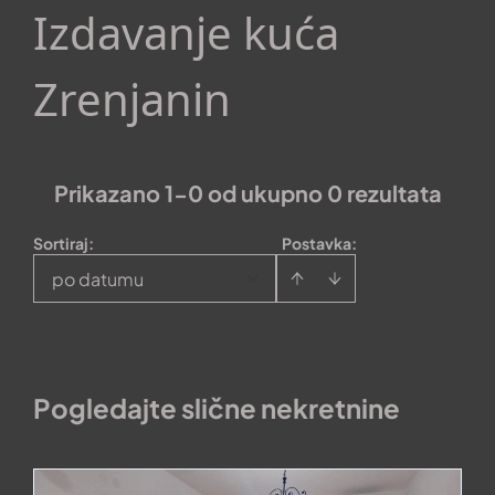
Izdavanje kuća
Zrenjanin
Prikazano 1-0 od ukupno 0 rezultata
Sortiraj
:
Postavka:
po datumu
Pogledajte slične nekretnine