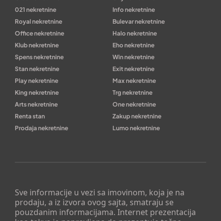
021 nekretnine
Info nekretnine
Royal nekretnine
Bulevar nekretnine
Office nekretnine
Halo nekretnine
Klub nekretnine
Eho nekretnine
Spens nekretnine
Win nekretnine
Stan nekretnine
Exit nekretnine
Play nekretnine
Max nekretnine
King nekretnine
Trg nekretnine
Arts nekretnine
One nekretnine
Renta stan
Zakup nekretnine
Prodaja nekretnine
Lumo nekretnine
Sve informacije u vezi sa imovinom, koja je na
prodaju, a iz izvora ovog sajta, smatraju se
pouzdanim informacijama. Internet prezentacija