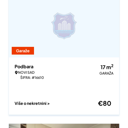
Garaže
2
Podbara
17
m
NOVI SAD
GARAŽA
ŠIFRA: #16610
€
80
Više o nekretnini >