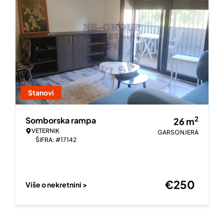
Stanovi
2
Somborska rampa
26
m
VETERNIK
GARSONJERA
ŠIFRA: #17142
€
250
Više o nekretnini >