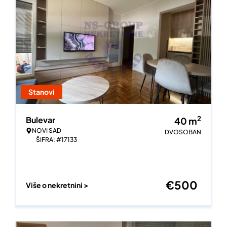
Stanovi
2
Bulevar
40
m
NOVI SAD
DVOSOBAN
ŠIFRA: #17133
€
500
Više o nekretnini >