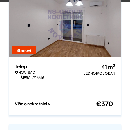
Stanovi
2
Telep
41
m
NOVI SAD
JEDNOIPOSOBAN
ŠIFRA: #16616
€
370
Više o nekretnini >