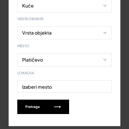
VRSTA OBJEKTA
MESTO
LOKACIJA
Izaberi mesto
Pretraga