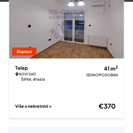
Stanovi
2
Telep
41
m
NOVI SAD
JEDNOIPOSOBAN
ŠIFRA: #16616
€
370
Više o nekretnini >