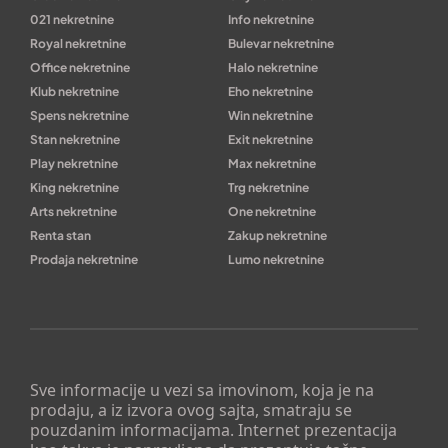
021 nekretnine
Info nekretnine
Royal nekretnine
Bulevar nekretnine
Office nekretnine
Halo nekretnine
Klub nekretnine
Eho nekretnine
Spens nekretnine
Win nekretnine
Stan nekretnine
Exit nekretnine
Play nekretnine
Max nekretnine
King nekretnine
Trg nekretnine
Arts nekretnine
One nekretnine
Renta stan
Zakup nekretnine
Prodaja nekretnine
Lumo nekretnine
Sve informacije u vezi sa imovinom, koja je na
prodaju, a iz izvora ovog sajta, smatraju se
pouzdanim informacijama. Internet prezentacija