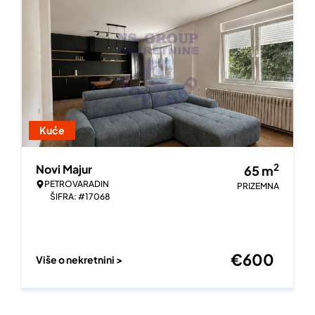
Kuće
2
Novi Majur
65
m
PETROVARADIN
PRIZEMNA
ŠIFRA: #17068
€
600
Više o nekretnini >