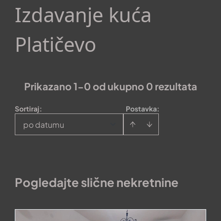
Izdavanje kuća
Platičevo
Prikazano 1-0 od ukupno 0 rezultata
Sortiraj
:
Postavka:
po datumu
Pogledajte slične nekretnine