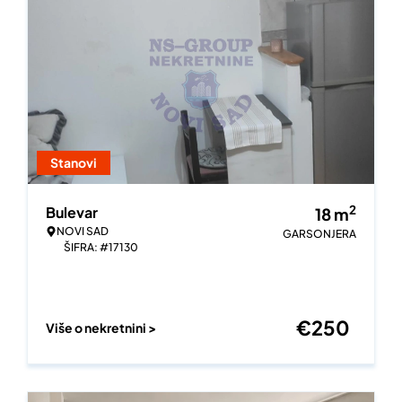
Stanovi
2
Bulevar
18
m
NOVI SAD
GARSONJERA
ŠIFRA: #17130
€
250
Više o nekretnini >