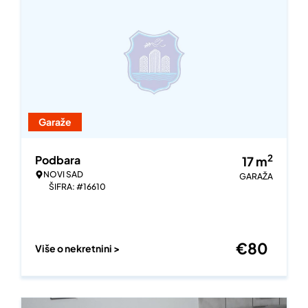
Garaže
2
Podbara
17
m
NOVI SAD
GARAŽA
ŠIFRA: #16610
€
80
Više o nekretnini >