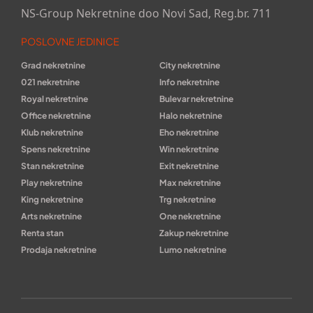
NS-Group Nekretnine doo Novi Sad, Reg.br. 711
POSLOVNE JEDINICE
Grad nekretnine
City nekretnine
021 nekretnine
Info nekretnine
Royal nekretnine
Bulevar nekretnine
Office nekretnine
Halo nekretnine
Klub nekretnine
Eho nekretnine
Spens nekretnine
Win nekretnine
Stan nekretnine
Exit nekretnine
Play nekretnine
Max nekretnine
King nekretnine
Trg nekretnine
Arts nekretnine
One nekretnine
Renta stan
Zakup nekretnine
Prodaja nekretnine
Lumo nekretnine