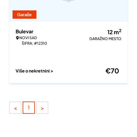
Garaže
2
Bulevar
12
m
NOVI SAD
GARAŽNO MESTO
ŠIFRA: #12310
€
70
Više o nekretnini >
<
>
1