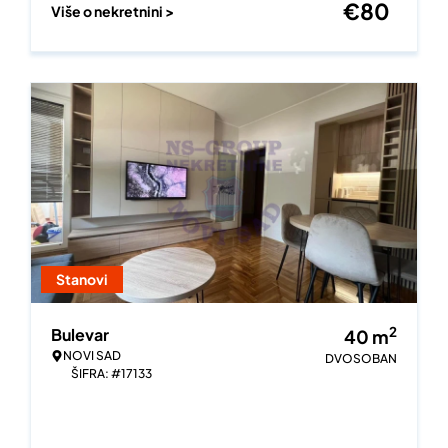
€
80
Više o nekretnini >
Stanovi
2
Bulevar
40
m
NOVI SAD
DVOSOBAN
ŠIFRA: #17133