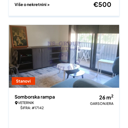
€
500
Više o nekretnini >
Stanovi
2
Somborska rampa
26
m
VETERNIK
GARSONJERA
ŠIFRA: #17142