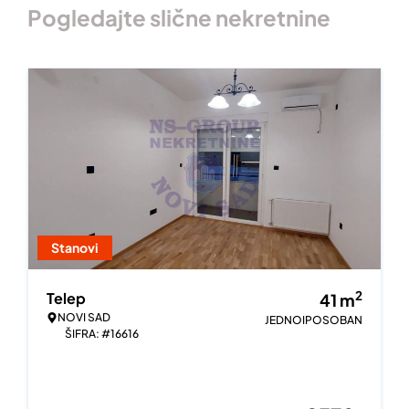
Pogledajte slične nekretnine
Stanovi
2
Telep
41
m
NOVI SAD
JEDNOIPOSOBAN
ŠIFRA: #16616