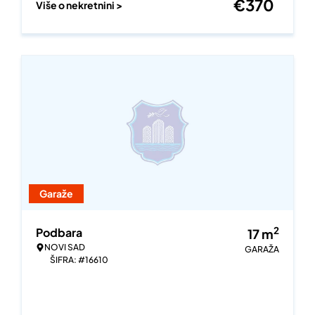
€
370
Više o nekretnini >
Garaže
2
Podbara
17
m
NOVI SAD
GARAŽA
ŠIFRA: #16610