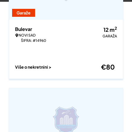
Garaže
2
Bulevar
12
m
NOVI SAD
GARAŽA
ŠIFRA: #14960
€
80
Više o nekretnini >