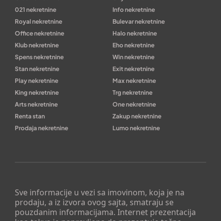
021 nekretnine
Info nekretnine
Royal nekretnine
Bulevar nekretnine
Office nekretnine
Halo nekretnine
Klub nekretnine
Eho nekretnine
Spens nekretnine
Win nekretnine
Stan nekretnine
Exit nekretnine
Play nekretnine
Max nekretnine
King nekretnine
Trg nekretnine
Arts nekretnine
One nekretnine
Renta stan
Zakup nekretnine
Prodaja nekretnine
Lumo nekretnine
Sve informacije u vezi sa imovinom, koja je na
prodaju, a iz izvora ovog sajta, smatraju se
pouzdanim informacijama. Internet prezentacija