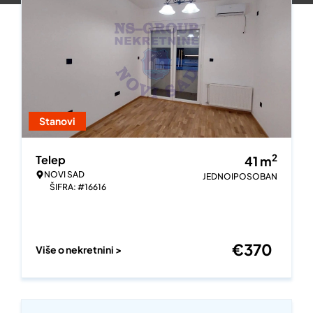
Stanovi
2
Telep
41
m
NOVI SAD
JEDNOIPOSOBAN
ŠIFRA: #16616
€
370
Više o nekretnini >