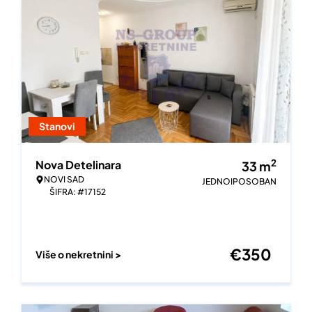
Stanovi
2
Nova Detelinara
33
m
NOVI SAD
JEDNOIPOSOBAN
ŠIFRA: #17152
€
350
Više o nekretnini >