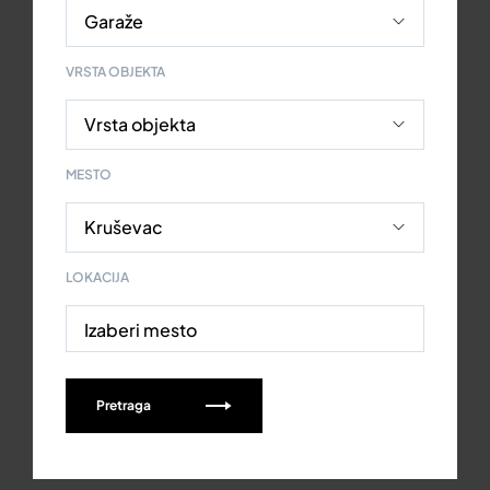
VRSTA OBJEKTA
MESTO
LOKACIJA
Izaberi mesto
Pretraga