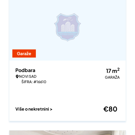
Garaže
2
Podbara
17
m
NOVI SAD
GARAŽA
ŠIFRA: #16610
€
80
Više o nekretnini >