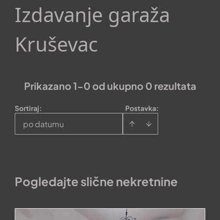
Izdavanje garaža
Kruševac
Prikazano 1-0 od ukupno 0 rezultata
Sortiraj
:
Postavka:
po datumu
Pogledajte slične nekretnine