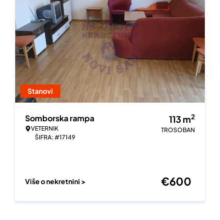
Stanovi
2
Somborska rampa
113
m
VETERNIK
TROSOBAN
ŠIFRA: #17149
€
600
Više o nekretnini >