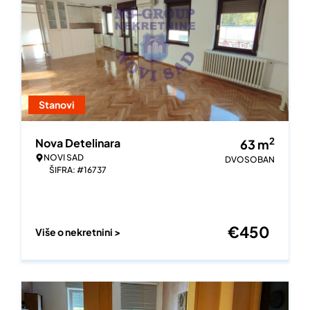
Stanovi
2
Nova Detelinara
63
m
NOVI SAD
DVOSOBAN
ŠIFRA: #16737
€
450
Više o nekretnini >