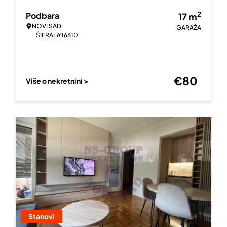
2
Podbara
17
m
NOVI SAD
GARAŽA
ŠIFRA: #16610
€
80
Više o nekretnini >
Stanovi