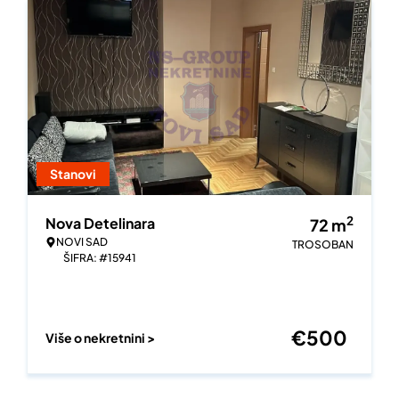
Stanovi
2
Nova Detelinara
72
m
NOVI SAD
TROSOBAN
ŠIFRA: #15941
€
500
Više o nekretnini >