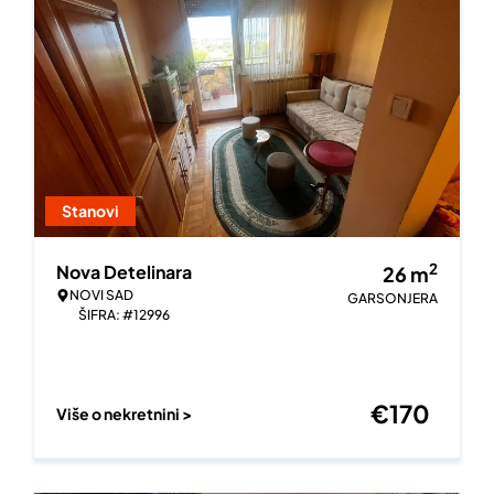
Stanovi
2
Nova Detelinara
26
m
NOVI SAD
GARSONJERA
ŠIFRA: #12996
€
170
Više o nekretnini >