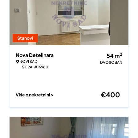
Stanovi
2
Nova Detelinara
54
m
NOVI SAD
DVOSOBAN
ŠIFRA: #16980
€
400
Više o nekretnini >