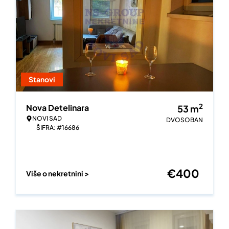
Stanovi
2
Nova Detelinara
53
m
NOVI SAD
DVOSOBAN
ŠIFRA: #16686
€
400
Više o nekretnini >