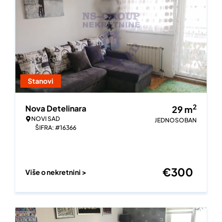
Stanovi
2
Nova Detelinara
29
m
NOVI SAD
JEDNOSOBAN
ŠIFRA: #16366
€
300
Više o nekretnini >