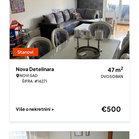
Stanovi
2
Nova Detelinara
47
m
NOVI SAD
DVOSOBAN
ŠIFRA: #16271
€
500
Više o nekretnini >