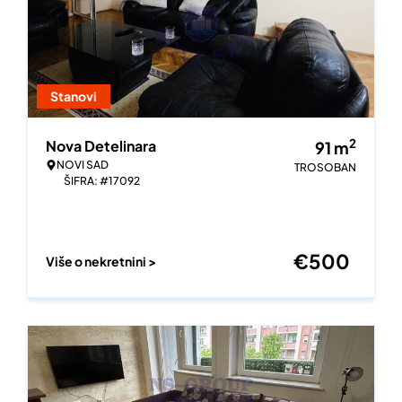
Stanovi
2
Nova Detelinara
91
m
NOVI SAD
TROSOBAN
ŠIFRA: #17092
€
500
Više o nekretnini >