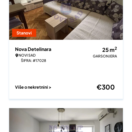
Stanovi
2
Nova Detelinara
25
m
NOVI SAD
GARSONJERA
ŠIFRA: #17028
€
300
Više o nekretnini >