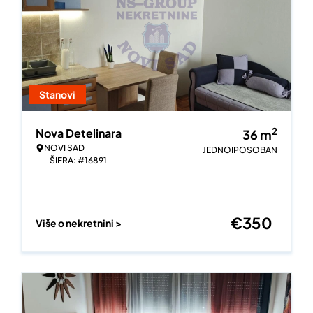
Stanovi
2
Nova Detelinara
36
m
NOVI SAD
JEDNOIPOSOBAN
ŠIFRA: #16891
€
350
Više o nekretnini >