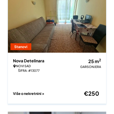
Stanovi
2
Nova Detelinara
25
m
NOVI SAD
GARSONJERA
ŠIFRA: #13077
€
250
Više o nekretnini >