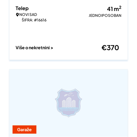
2
Telep
41
m
NOVI SAD
JEDNOIPOSOBAN
ŠIFRA: #16616
€
370
Više o nekretnini >
Garaže