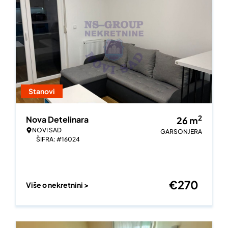
Stanovi
2
Nova Detelinara
26
m
NOVI SAD
GARSONJERA
ŠIFRA: #16024
€
270
Više o nekretnini >