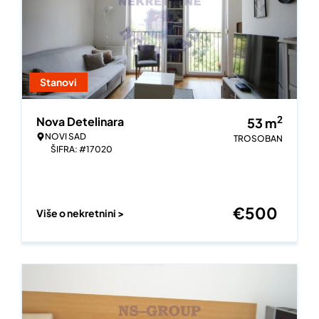
Stanovi
2
Nova Detelinara
53
m
NOVI SAD
TROSOBAN
ŠIFRA: #17020
€
500
Više o nekretnini >