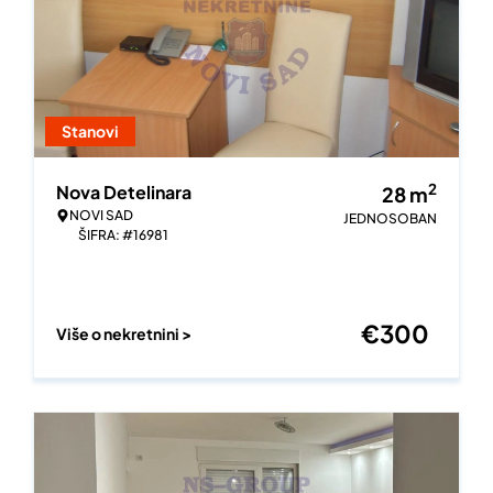
Stanovi
2
Nova Detelinara
28
m
NOVI SAD
JEDNOSOBAN
ŠIFRA: #16981
€
300
Više o nekretnini >