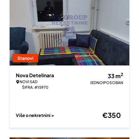
Stanovi
2
Nova Detelinara
33
m
NOVI SAD
JEDNOIPOSOBAN
ŠIFRA: #15970
€
350
Više o nekretnini >