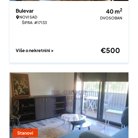
2
Bulevar
40
m
NOVI SAD
DVOSOBAN
ŠIFRA: #17133
€
500
Više o nekretnini >
Stanovi