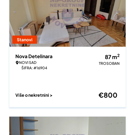
Stanovi
2
Nova Detelinara
87
m
NOVI SAD
TROSOBAN
ŠIFRA: #16904
€
800
Više o nekretnini >