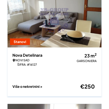
Stanovi
2
Nova Detelinara
23
m
NOVI SAD
GARSONJERA
ŠIFRA: #16127
€
250
Više o nekretnini >