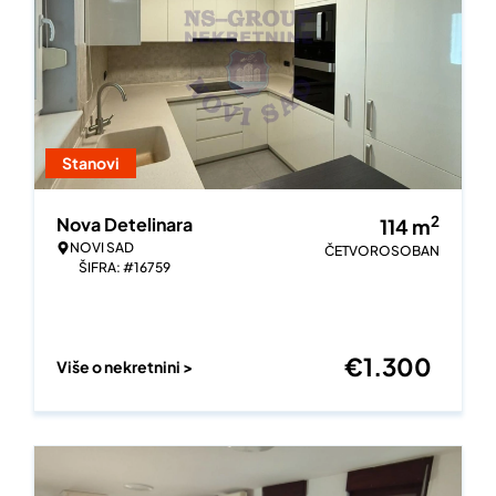
Stanovi
2
Nova Detelinara
114
m
NOVI SAD
ČETVOROSOBAN
ŠIFRA: #16759
€
1.300
Više o nekretnini >