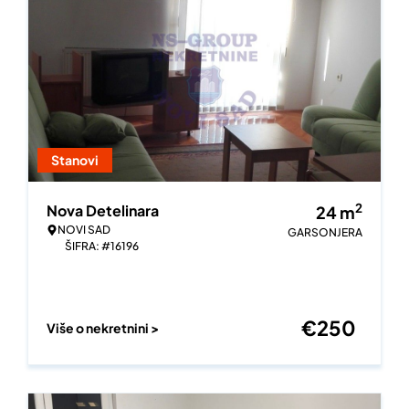
Stanovi
2
Nova Detelinara
24
m
NOVI SAD
GARSONJERA
ŠIFRA: #16196
€
250
Više o nekretnini >