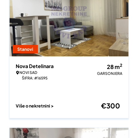
Stanovi
2
Nova Detelinara
28
m
NOVI SAD
GARSONJERA
ŠIFRA: #16595
€
300
Više o nekretnini >