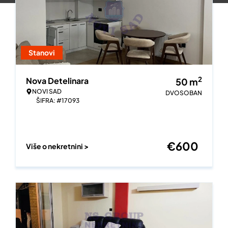
Stanovi
2
Nova Detelinara
50
m
NOVI SAD
DVOSOBAN
ŠIFRA: #17093
€
600
Više o nekretnini >