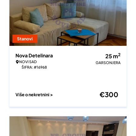
Stanovi
2
Nova Detelinara
25
m
NOVI SAD
GARSONJERA
ŠIFRA: #16968
€
300
Više o nekretnini >