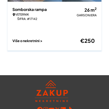
2
Somborska rampa
26
m
VETERNIK
GARSONJERA
ŠIFRA: #17142
€
250
Više o nekretnini >