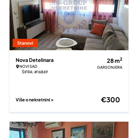
Stanovi
2
Nova Detelinara
28
m
NOVI SAD
GARSONJERA
ŠIFRA: #16869
€
300
Više o nekretnini >