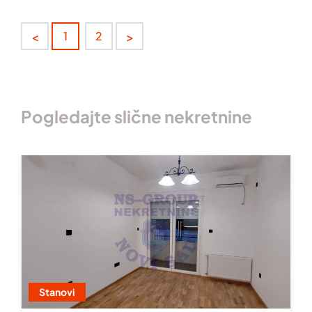
<
>
1
2
Pogledajte slične nekretnine
Stanovi