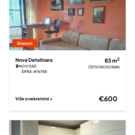
Stanovi
2
Nova Detelinara
83
m
NOVI SAD
ČETVOROSOBAN
ŠIFRA: #16788
€
600
Više o nekretnini >