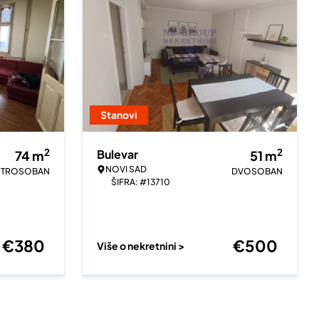
Stanovi
2
2
Bulevar
74
m
51
m
NOVI SAD
TROSOBAN
DVOSOBAN
ŠIFRA: #13710
€
380
€
500
Više o nekretnini >