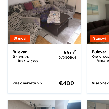
Stanovi
Stanovi
2
Bulevar
Bulevar
56
m
NOVI SAD
NOVI SAD
DVOSOBAN
ŠIFRA: #16950
ŠIFRA: #
€
400
Više o nekretnini >
Više o nek