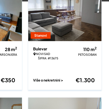
Stanovi
2
2
Bulevar
28
m
110
m
NOVI SAD
ARSONJERA
PETOSOBAN
ŠIFRA: #13675
€
350
€
1.300
Više o nekretnini >