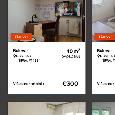
Stanovi
Stanovi
2
Bulevar
Bulevar
40
m
NOVI SAD
NOVI SAD
DVOSOBAN
ŠIFRA: #14884
ŠIFRA: 
€
300
Više o nekretnini >
Više o nek