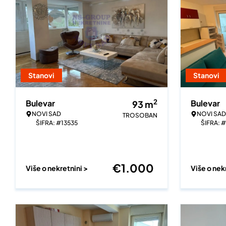
Stanovi
Stanovi
2
Bulevar
Bulevar
93
m
NOVI SAD
NOVI SAD
TROSOBAN
ŠIFRA: #13535
ŠIFRA: 
€
1.000
Više o nekretnini >
Više o nek