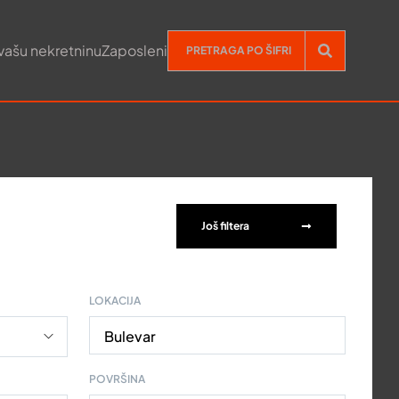
vašu nekretninu
Zaposleni
Još filtera
LOKACIJA
Bulevar
POVRŠINA