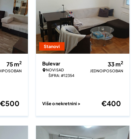
Stanovi
2
2
Bulevar
75
m
33
m
NOVI SAD
OIPOSOBAN
JEDNOIPOSOBAN
ŠIFRA: #12354
€
500
€
400
Više o nekretnini >