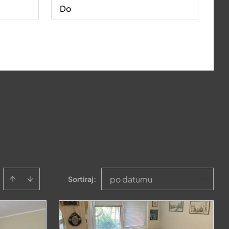
po datumu
Sortiraj
: