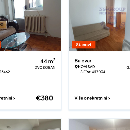
Stanovi
2
Bulevar
44
m
NOVI SAD
DVOSOBAN
G
#13462
ŠIFRA: #17034
€
380
retnini >
Više o nekretnini >