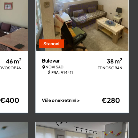
Stanovi
2
2
Bulevar
46
m
38
m
NOVI SAD
DVOSOBAN
JEDNOSOBAN
ŠIFRA: #14411
€
400
€
280
Više o nekretnini >