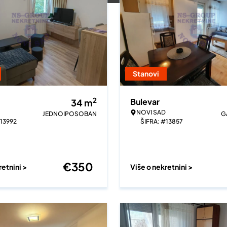
Stanovi
2
Bulevar
34
m
NOVI SAD
JEDNOIPOSOBAN
G
#13992
ŠIFRA: #13857
€
350
retnini >
Više o nekretnini >