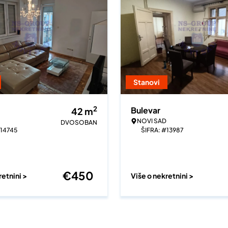
Stanovi
2
Bulevar
42
m
NOVI SAD
DVOSOBAN
#14745
ŠIFRA: #13987
€
450
retnini >
Više o nekretnini >