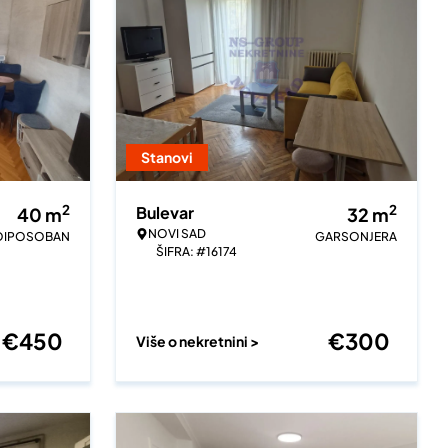
Stanovi
2
2
Bulevar
40
m
32
m
NOVI SAD
OIPOSOBAN
GARSONJERA
ŠIFRA: #16174
€
450
€
300
Više o nekretnini >