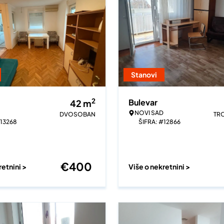
Stanovi
2
Bulevar
42
m
NOVI SAD
DVOSOBAN
TR
#13268
ŠIFRA: #12866
€
400
retnini >
Više o nekretnini >