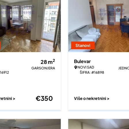
Stanovi
2
Bulevar
28
m
NOVI SAD
GARSONJERA
JEDN
16912
ŠIFRA: #16898
€
350
retnini >
Više o nekretnini >