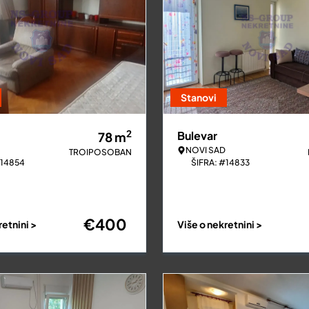
Stanovi
2
Bulevar
78
m
NOVI SAD
TROIPOSOBAN
#14854
ŠIFRA: #14833
€
400
retnini >
Više o nekretnini >