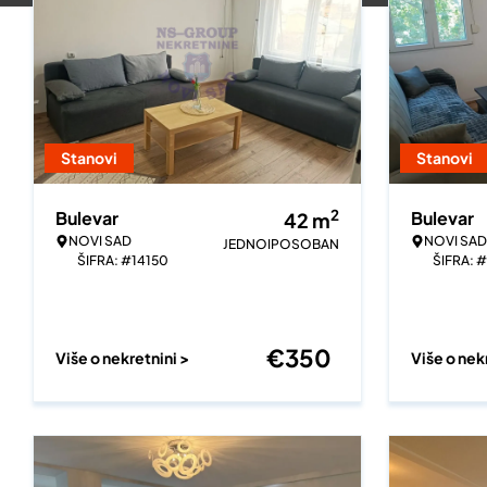
Stanovi
Stanovi
2
Bulevar
Bulevar
42
m
NOVI SAD
NOVI SAD
JEDNOIPOSOBAN
ŠIFRA: #14150
ŠIFRA: 
€
350
Više o nekretnini >
Više o nek