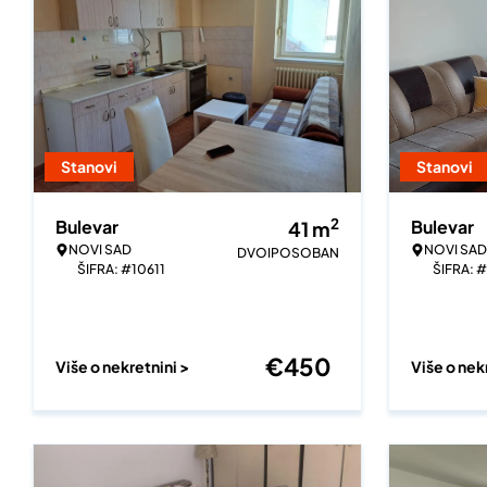
Stanovi
Stanovi
2
Bulevar
Bulevar
41
m
NOVI SAD
NOVI SAD
DVOIPOSOBAN
ŠIFRA: #10611
ŠIFRA: 
€
450
Više o nekretnini >
Više o nek