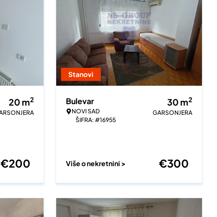
Stanovi
2
2
Bulevar
20
m
30
m
NOVI SAD
ARSONJERA
GARSONJERA
ŠIFRA: #16955
€
200
€
300
Više o nekretnini >