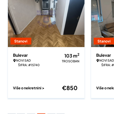
Stanovi
Stanovi
2
Bulevar
Bulevar
103
m
NOVI SAD
NOVI SAD
TROSOBAN
ŠIFRA: #15740
ŠIFRA: 
€
850
Više o nekretnini >
Više o nek