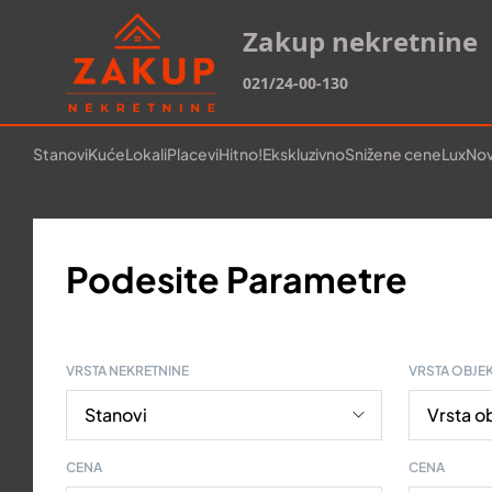
Zakup nekretnine
021/24-00-130
Stanovi
Kuće
Lokali
Placevi
Hitno!
Ekskluzivno
Snižene cene
Lux
Nov
Podesite Parametre
VRSTA NEKRETNINE
VRSTA OBJE
CENA
CENA