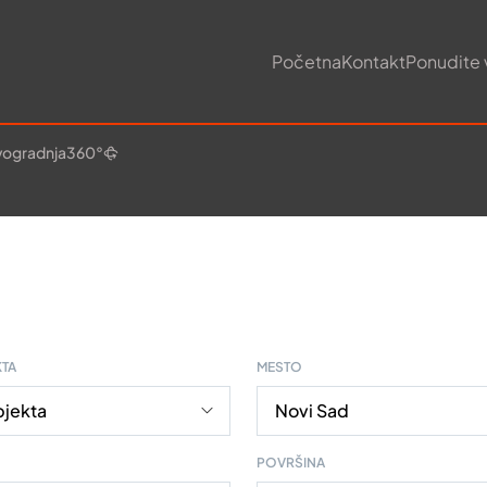
Početna
Kontakt
Ponudite 
ogradnja
360°
KTA
MESTO
POVRŠINA